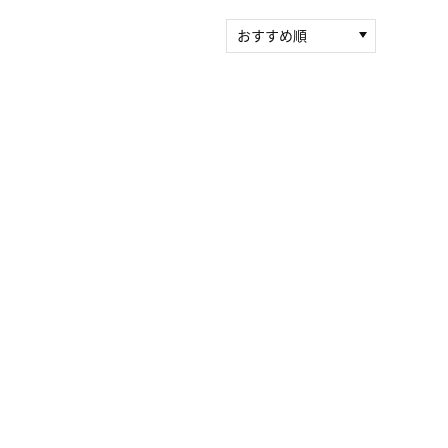
おすすめ順
新着順
積算マイル率（高い
順）
人気順
レビュー件数（多い
順）
レビュー評価（高い
順）
価格（安い順）
価格（高い順）