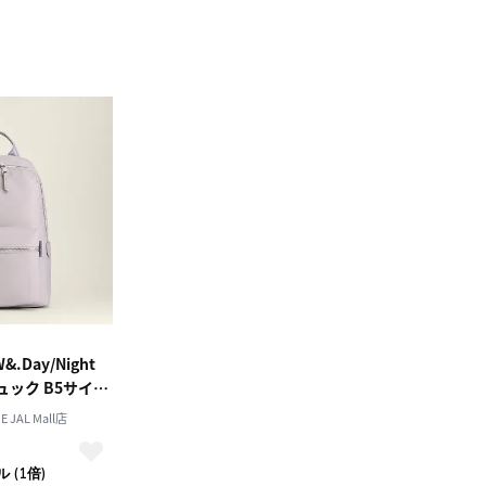
Day/Night
ュック B5サイズ
 JAL Mall店
）
 (1倍)