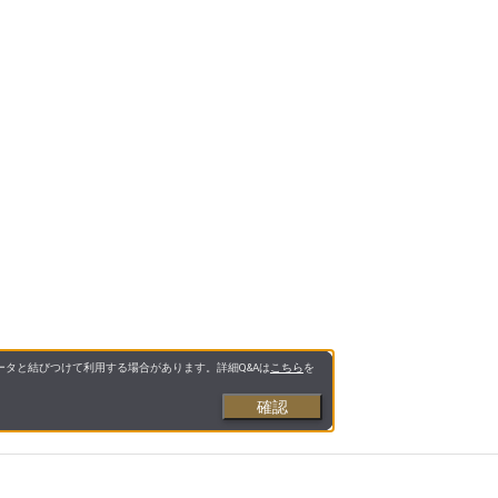
タと結びつけて利用する場合があります。詳細Q&Aは
こちら
を
確認