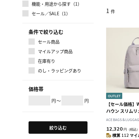
機能・用途から探す（1）
1
件
セール／SALE（1）
条件で絞り込む
セール商品
マイルアップ商品
在庫有り
のし・ラッピングあり
価格帯
円
～
円
【セール価格】W&.
ハウン スリムリ
15571
ACE BAGS＆LUGGAGE
絞り込む
12,320
円
（税込
積算 112 マイル