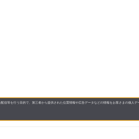
配信等を行う目的で、第三者から提供された位置情報や広告データなどの情報をお客さまの個人デー