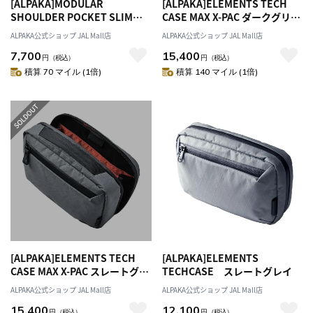
[ALPAKA]MODULAR
[ALPAKA]ELEMENTS TECH
SHOULDER POCKET SLIM
CASE MAX X-PAC ダークグリー
ブラック
ン
ALPAKA公式ショップ JAL Mall店
ALPAKA公式ショップ JAL Mall店
7,700
15,400
円
（税込）
円
（税込）
積算 70 マイル (1倍)
積算 140 マイル (1倍)
[ALPAKA]ELEMENTS TECH
[ALPAKA]ELEMENTS
CASE MAX X-PAC スレートグレ
TECHCASE スレートグレイ
イ
ALPAKA公式ショップ JAL Mall店
ALPAKA公式ショップ JAL Mall店
15,400
12,100
円
（税込）
円
（税込）