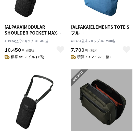
[ALPAKA]MODULAR
[ALPAKA]ELEMENTS TOTE S
SHOULDER POCKET MAX
ブルー
ULTRADYNE BLACK
ALPAKA公式ショップ JAL Mall店
ALPAKA公式ショップ JAL Mall店
10,450
7,700
円
（税込）
円
（税込）
積算 95 マイル (1倍)
積算 70 マイル (1倍)