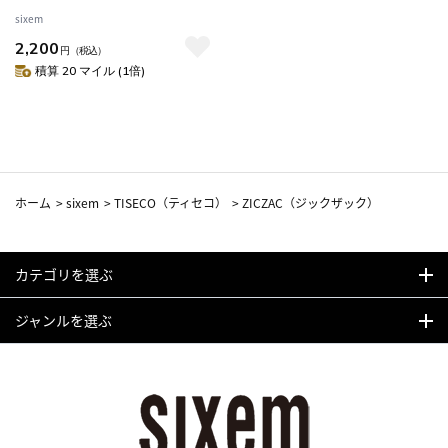
楕円形 （ ジックザック おしゃ
sixem
れ オーバル TROJA 人工皮革 拭
2,200
ける 45×33cm ランチマット
円
（税込）
プレイスマット レザー調 ）
積算 20 マイル (1倍)
【COFFEE】
ホーム
>
sixem
>
TISECO（ティセコ）
>
ZICZAC（ジックザック）
カテゴリを選ぶ
ジャンルを選ぶ