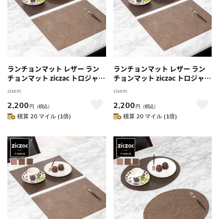
ランチョンマット レザー ラン
ランチョンマット レザー ラン
チョンマット ziczac トロジャ
チョンマット ziczac トロジャ
長方形 （ ジックザック おしゃ
長方形 （ ジックザック おしゃ
sixem
sixem
れ レクタングル TROJA 人工皮
れ レクタングル TROJA 人工皮
2,200
2,200
革 拭ける 45×33cm ランチマ
革 拭ける 45×33cm ランチマ
円
（税込）
円
（税込）
ット プレイスマット レザー調
ット プレイスマット レザー調
積算 20 マイル (1倍)
積算 20 マイル (1倍)
） 【BRONZE】
） 【COFFEE】