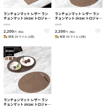
ランチョンマット レザー ラン
ランチョンマット レザー ラン
チョンマット ziczac トロジャ
チョンマット ziczac トロジャ
長方形 （ ジックザック おしゃ
楕円形 （ ジックザック おしゃ
sixem
sixem
れ レクタングル TROJA 人工皮
れ オーバル TROJA 人工皮革 拭
2,200
2,200
革 拭ける 45×33cm ランチマ
ける 45×33cm ランチマット
円
（税込）
円
（税込）
ット プレイスマット レザー調
プレイスマット レザー調 ）
積算 20 マイル (1倍)
積算 20 マイル (1倍)
） 【taupe】
【BRONZE】
ランチョンマット レザー ラン
チョンマット ziczac トロジャ