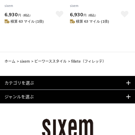
納 ストッカー W180 キャスター
納 ストッカー W180 キャスター
sixem
sixem
付 段ボール スリム 目隠し パネ
付 段ボール スリム 目隠し パネ
6,930
6,930
ル付き 隙間収納 紙袋 段ボール
ル付き 隙間収納 紙袋 段ボール
円
（税込）
円
（税込）
ストッカー 古紙 ストック マグ
ストッカー 古紙 ストック マグ
積算 63 マイル (1倍)
積算 63 マイル (1倍)
ネット対応 ） 【ホワイトグレ
ネット対応 ） 【ホワイト×ラ
ー】
イトベージュ】
ホーム
>
sixem
>
ビーワーススタイル
>
fillete（フィレッテ）
カテゴリを選ぶ
ジャンルを選ぶ