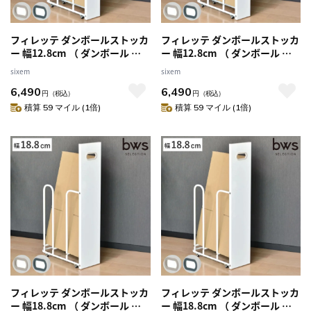
フィレッテ ダンボールストッカ
フィレッテ ダンボールストッカ
ー 幅12.8cm （ ダンボール 収
ー 幅12.8cm （ ダンボール 収
納 ストッカー W120 キャスター
納 ストッカー W120 キャスター
sixem
sixem
付 段ボール スリム 目隠し パネ
付 段ボール スリム 目隠し パネ
6,490
6,490
ル付き 隙間収納 紙袋 段ボール
ル付き 隙間収納 紙袋 段ボール
円
（税込）
円
（税込）
ストッカー 古紙 ストック マグ
ストッカー 古紙 ストック マグ
積算 59 マイル (1倍)
積算 59 マイル (1倍)
ネット対応 ） 【ホワイトグレ
ネット対応 ） 【ホワイト×ラ
ー】
イトベージュ】
フィレッテ ダンボールストッカ
フィレッテ ダンボールストッカ
ー 幅18.8cm （ ダンボール 収
ー 幅18.8cm （ ダンボール 収