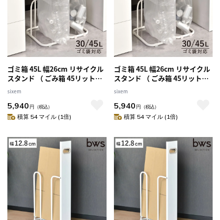
ゴミ箱 45L 幅26cm リサイクル
ゴミ箱 45L 幅26cm リサイクル
スタンド （ ごみ箱 45リットル
スタンド （ ごみ箱 45リットル
スライド ふた付き レジ袋スタ
スライド ふた付き レジ袋スタ
sixem
sixem
ンド 分別 スリム ゴミ袋スタン
ンド 分別 スリム ゴミ袋スタン
5,940
5,940
ド ダストボックス 取っ手付き
ド ダストボックス 取っ手付き
円
（税込）
円
（税込）
ゴミ袋 ゴミ袋 スタンド ） 【ホ
ゴミ袋 ゴミ袋 スタンド ） 【ホ
積算 54 マイル (1倍)
積算 54 マイル (1倍)
ワイト】
ワイトベージュ】