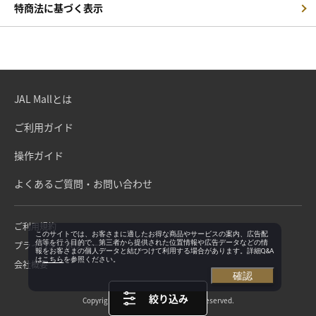
特商法に基づく表示
JAL Mallとは
ご利用ガイド
操作ガイド
よくあるご質問・お問い合わせ
ご利用規約
このサイトでは、お客さまに適したお得な商品やサービスの案内、広告配
信等を行う目的で、第三者から提供された位置情報や広告データなどの情
プライバシーポリシー
報をお客さまの個人データと結びつけて利用する場合があります。詳細Q&A
は
こちら
を参照ください。
会社概要
確認
絞り込み
Copyright©Japan Airlines. All rights reserved.