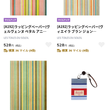
[A192]ラッピングペーパー(ヴ
[A192]ラッピングペーパー(ヴ
ェルヴェンヌ ぺタル アニ
ィエイラ ブラン ジョン
ス/VERVEINE Petale Anis) 包
ヌ/VIEIRA Blanc Jaune) 包装
LES TOILES DU SOLEIL
LES TOILES DU SOLEIL
装紙
紙
528
528
円
（税込）
円
（税込）
積算 36 マイル (9倍)
積算 36 マイル (9倍)