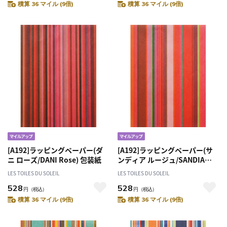
積算 36 マイル (9倍)
積算 36 マイル (9倍)
[A192]ラッピングペーパー(ダ
[A192]ラッピングペーパー(サ
ニ ローズ/DANI Rose) 包装紙
ンディア ルージュ/SANDIA
Rouge) 包装紙
LES TOILES DU SOLEIL
LES TOILES DU SOLEIL
528
528
円
（税込）
円
（税込）
積算 36 マイル (9倍)
積算 36 マイル (9倍)