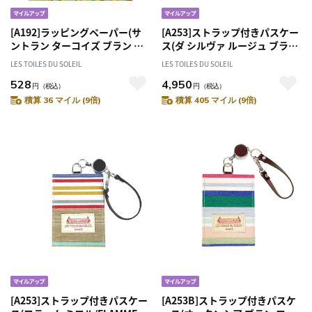
[A192]ラッピングペーパー(サ
[A253]ストラップ付きパスケー
ントラン ターコイズ ブラン ジ
ス(ダ シルヴァ ルージュ ブラ
ョンヌ/SANTORIN Turquoise
ン/DA SILVA Rouge Blanc) 定
LES TOILES DU SOLEIL
LES TOILES DU SOLEIL
Blanc Jaune) 包装紙
期入れ
528
4,950
円
（税込）
円
（税込）
積算 36 マイル (9倍)
積算 405 マイル (9倍)
[A253]ストラップ付きパスケー
[A253B]ストラップ付きパスケ