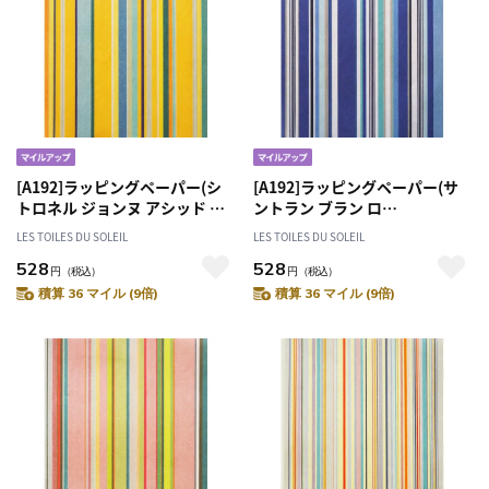
[A192]ラッピングペーパー(シ
[A192]ラッピングペーパー(サ
トロネル ジョンヌ アシッド タ
ントラン ブラン ロ
ーコイズ/CITRONNELLE
ア/SANTORIN Blanc Roy) 包装
LES TOILES DU SOLEIL
LES TOILES DU SOLEIL
Jaune Acide Turquoise) 包装
紙
528
528
紙
円
（税込）
円
（税込）
積算 36 マイル (9倍)
積算 36 マイル (9倍)