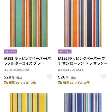
[A192]ラッピングペーパー(パ
[A192]ラッピングペーパー(プ
ラソル ターコイズ ブラ
チ サン ローラン ド ラ サランク
ン/PARASOL Turquoise Blanc)
ブラン ロア/PETIT ST
LES TOILES DU SOLEIL
LES TOILES DU SOLEIL
包装紙
LAURENT DE LA SALANQUE
528
528
Blanc Roy) 包装紙
円
（税込）
円
（税込）
積算 36 マイル (9倍)
積算 36 マイル (9倍)