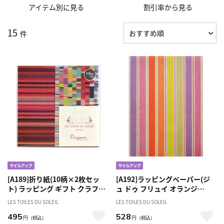
アイテム別に見る
割引率から見る
15
件
[A189]折り紙(10柄×2枚セッ
[A192]ラッピングペーパー(ジ
ト) ラッピング ギフト クラフト
ュ ドゥ フリュイ オランジ
手芸
ュ/JUS DE FRUITS ORANGE)
LES TOILES DU SOLEIL
LES TOILES DU SOLEIL
包装紙
495
528
円
（税込）
円
（税込）