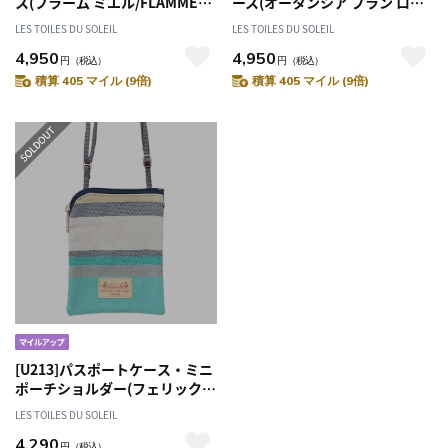
ス(フラーム ミエル/FLAMME
ース(オータンシア ブラン ロー
Miel) 定期入れ
ズ ショック/HORTENSIAS
LES TOILES DU SOLEIL
LES TOILES DU SOLEIL
Blanc Rose Choc) 定期入れ
4,950
4,950
円
（税込）
円
（税込）
積算 405 マイル (9倍)
積算 405 マイル (9倍)
[U213]パスポートケース・ミニ
ポーチショルダー(フェリックス
チュコワーズ グリ/FELIX
LES TOILES DU SOLEIL
Turquoise Gris) サコッシュ 旅
4,290
行グッズ トラベル
円
（税込）