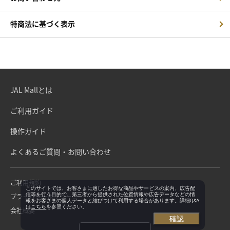
特商法に基づく表示
JAL Mallとは
ご利用ガイド
操作ガイド
よくあるご質問・お問い合わせ
ご利用規約
このサイトでは、お客さまに適したお得な商品やサービスの案内、広告配
信等を行う目的で、第三者から提供された位置情報や広告データなどの情
プライバシーポリシー
報をお客さまの個人データと結びつけて利用する場合があります。詳細Q&A
は
こちら
を参照ください。
会社概要
確認