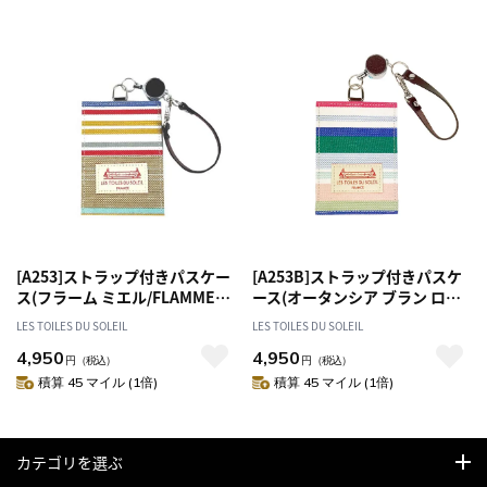
[A253]ストラップ付きパスケー
[A253B]ストラップ付きパスケ
ス(フラーム ミエル/FLAMME
ース(オータンシア ブラン ロー
Miel) 定期入れ
ズ ショック/HORTENSIAS
LES TOILES DU SOLEIL
LES TOILES DU SOLEIL
Blanc Rose Choc) 定期入れ
4,950
4,950
円
（税込）
円
（税込）
積算 45 マイル (1倍)
積算 45 マイル (1倍)
カテゴリを選ぶ