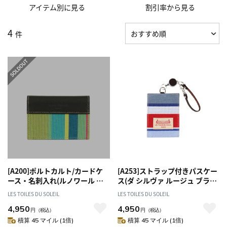
アイテム別に見る
割引率から見る
4
件
[A200]ポルトカルト/カードケ
[A253]ストラップ付きパスケー
ース・名刺入れ(ルノワール ヴ
ス(ダ シルヴァ ルージュ ブラ
ェール/RENOIR Vert) カードホ
ン/DA SILVA Rouge Blanc) 定
LES TOILES DU SOLEIL
LES TOILES DU SOLEIL
ルダー
期入れ
4,950
4,950
円
（税込）
円
（税込）
積算 45 マイル (1倍)
積算 45 マイル (1倍)