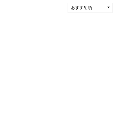
おすすめ順
新着順
積算マイル率（高い
順）
人気順
レビュー件数（多い
順）
レビュー評価（高い
順）
価格（安い順）
価格（高い順）