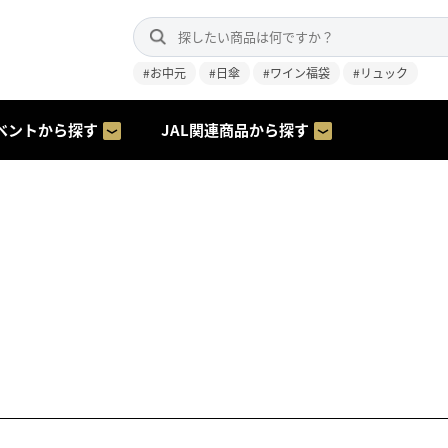
#お中元
#日傘
#ワイン福袋
#リュック
ベントから探す
JAL関連商品から探す