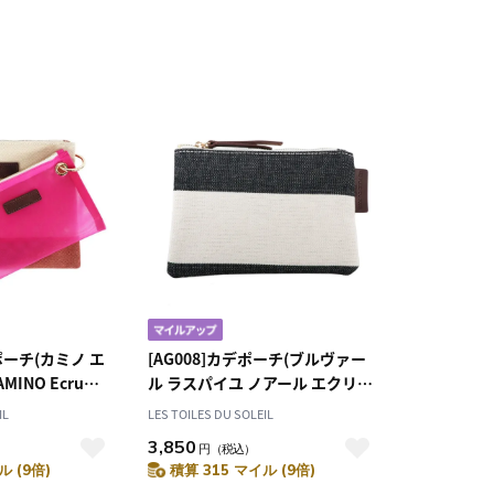
ポーチ(カミノ エ
[AG008]カデポーチ(ブルヴァー
INO Ecru
ル ラスパイユ ノアール エクリュ
セット
トープ/BOULEVARD RASPAIL
IL
LES TOILES DU SOLEIL
Noir Ecru Taupe) SDGs 残布リ
3,850
円
（税込）
ユース
ル (9倍)
積算 315 マイル (9倍)