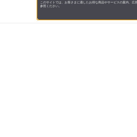
このサイトでは、お客さまに適したお得な商品やサービスの案内、広告
参照ください。
会社概
領収書
キャン
お問い
JAL M