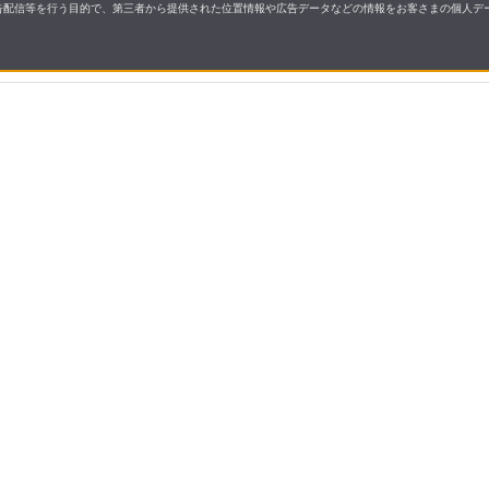
配信等を行う目的で、第三者から提供された位置情報や広告データなどの情報をお客さまの個人デー
要
プライバシーポリシー
について
配送について
セル・返品・交換について
保証・修理について
合わせ先
特商法に基づく表示
allとは
ご利用ガイド
操作ガイド
よくあるご質問・お問い