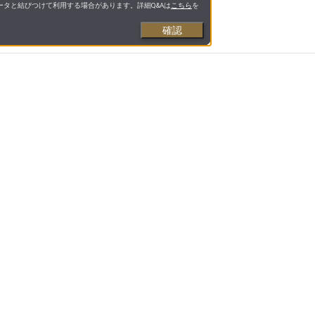
タと結びつけて利用する場合があります。詳細Q&Aは
こちら
を
確認
お支払いについて
送料について
営業日について
合わせ