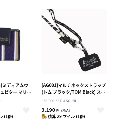
8]ミディアムウ
[AG001]マルチネックストラップ
ジュピター マリン
(トム ブラック/TOM Black) スマ
PITER Marine
ホショルダー
IL
LES TOILES DU SOLEIL
り財布
3,190
）
円
（税込）
 (1倍)
積算 29 マイル (1倍)