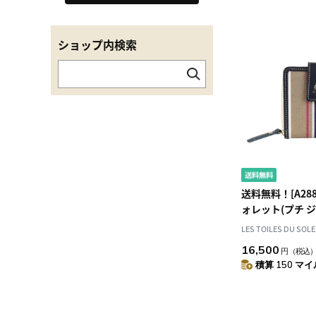
ショップ内検索
送料無料！[A28
ォレット(プチ 
トープ/PETIT JU
LES TOILES DU SOLE
Taupe) 二つ折
16,500
円
（税込
積算 150 マイル