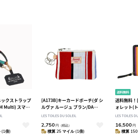
チネックストラップ
[A173B]キーカードポーチ(ダ シ
送料無料！[
 Multi) スマホ
ルヴァ ルージュ ブラン/DA
ォレット(ト
SILVA Rouge Blanc) キーケース
Multi) 
IL
LES TOILES DU SOLEIL
LES TOILES D
2,750
16,500
円
（税込）
円
(1倍)
積算 25 マイル (1倍)
積算 150