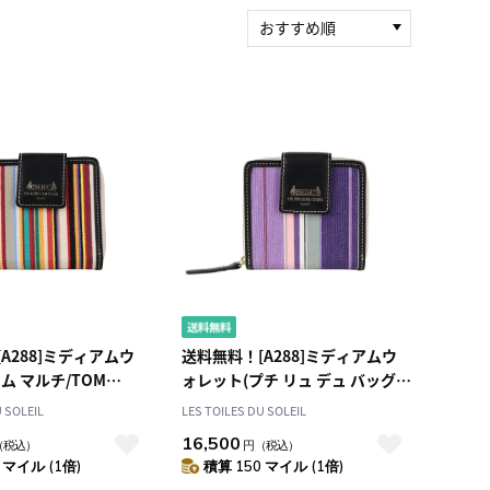
おすすめ順
新着順
積算マイル率（高い
順）
人気順
レビュー件数（多い
順）
レビュー評価（高い
順）
価格（安い順）
価格（高い順）
A288]ミディアムウ
送料無料！[A288]ミディアムウ
ム マルチ/TOM
ォレット(プチ リュ デュ バッグ
二つ折り財布
ヴィオレ/PETIT RUE DU BAC
U SOLEIL
LES TOILES DU SOLEIL
Violet) 二つ折り財布
16,500
（税込）
円
（税込）
 マイル (1倍)
積算 150 マイル (1倍)