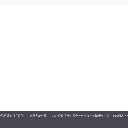
配信等を行う目的で、第三者から提供された位置情報や広告データなどの情報をお客さまの個人デー