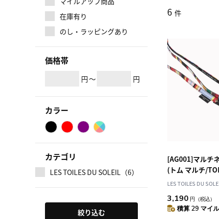
マイルアップ商品
6
件
在庫有り
のし・ラッピングあり
価格帯
円
～
円
カラー
カテゴリ
[AG001]マル
(トム マルチ/TOM
LES TOILES DU SOLEIL（6）
ショルダー
LES TOILES DU SOLE
3,190
円
（税込）
積算 29 マイル 
絞り込む