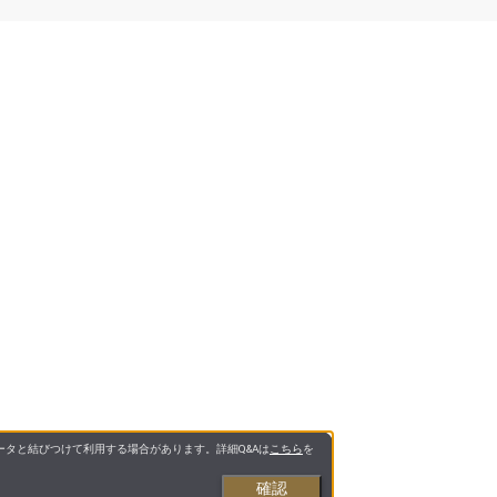
タと結びつけて利用する場合があります。詳細Q&Aは
こちら
を
確認