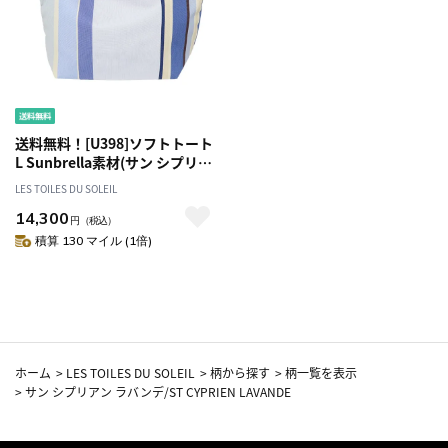
送料無料！[U398]ソフトトート
L Sunbrella素材(サン シプリア
ン ラバンデ/ST CYPRIEN
LES TOILES DU SOLEIL
LAVANDE) サンブレラ トートバ
14,300
ッグ 撥水 褪色耐性 防カビ
円
（税込）
積算 130 マイル (1倍)
ホーム
>
LES TOILES DU SOLEIL
>
柄から探す
>
柄一覧を表示
>
サン シプリアン ラバンデ/ST CYPRIEN LAVANDE