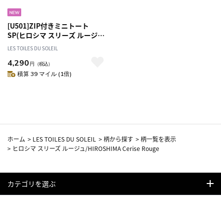
[U501]ZIP付きミニトート
SP(ヒロシマ スリーズ ルージ
ュ/HIROSHIMA Cerise Rouge)
LES TOILES DU SOLEIL
トートバッグ
4,290
円
（税込）
積算 39 マイル (1倍)
ホーム
>
LES TOILES DU SOLEIL
>
柄から探す
>
柄一覧を表示
>
ヒロシマ スリーズ ルージュ/HIROSHIMA Cerise Rouge
カテゴリを選ぶ