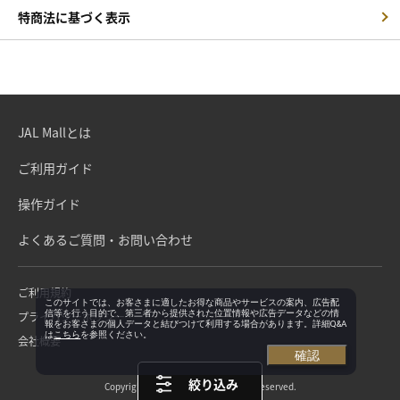
特商法に基づく表示
JAL Mallとは
ご利用ガイド
操作ガイド
よくあるご質問・お問い合わせ
ご利用規約
このサイトでは、お客さまに適したお得な商品やサービスの案内、広告配
信等を行う目的で、第三者から提供された位置情報や広告データなどの情
プライバシーポリシー
報をお客さまの個人データと結びつけて利用する場合があります。詳細Q&A
は
こちら
を参照ください。
会社概要
確認
絞り込み
Copyright©Japan Airlines. All rights reserved.