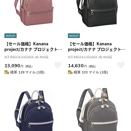
【セール価格】Kanana
【セール価格】Kanana
project/カナナ プロジェクト
project/カナナ プロジェクト
PJ-17 リュックサックM ミニポ
PJ-17 リュックサックL ミニポ
ACE BAGS＆LUGGAGE JAL Mall店
ACE BAGS＆LUGGAGE JAL Mall店
ーチ付き 10L 11942
ーチ付き 15L 11943
13,090
14,630
円
（税込）
円
（税込）
積算 119 マイル (1倍)
積算 133 マイル (1倍)