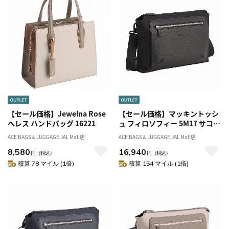
【セール価格】Jewelna Rose
【セール価格】マッキントッシ
へレス ハンドバッグ 16221
ュ フィロソフィー 5M17 サコッ
シュ 17731
ACE BAGS＆LUGGAGE JAL Mall店
ACE BAGS＆LUGGAGE JAL Mall店
8,580
16,940
円
（税込）
円
（税込）
積算 78 マイル (1倍)
積算 154 マイル (1倍)