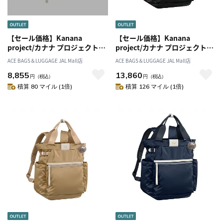
【セール価格】Kanana
【セール価格】Kanana
project/カナナ プロジェクト
project/カナナ プロジェクト
PJ-16 ショルダーバッグ 6L
PJ-16 リュックサック A4 13L
ACE BAGS＆LUGGAGE JAL Mall店
ACE BAGS＆LUGGAGE JAL Mall店
300g 11902
540g 11903
8,855
13,860
円
（税込）
円
（税込）
積算 80 マイル (1倍)
積算 126 マイル (1倍)