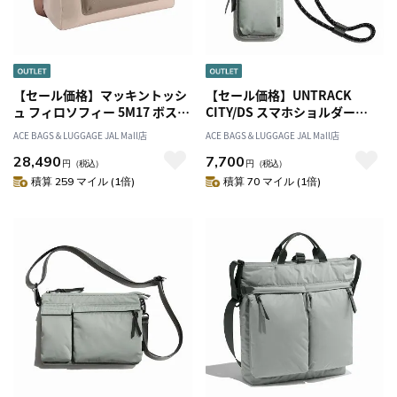
【セール価格】マッキントッシ
【セール価格】UNTRACK
ュ フィロソフィー 5M17 ボスト
CITY/DS スマホショルダー
ンバッグ L 17736
60211
ACE BAGS＆LUGGAGE JAL Mall店
ACE BAGS＆LUGGAGE JAL Mall店
28,490
7,700
円
（税込）
円
（税込）
積算 259 マイル (1倍)
積算 70 マイル (1倍)