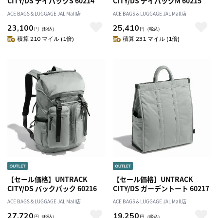
CITY/DS デイパックS 60214
CITY/DS デイパックM 60215
ACE BAGS＆LUGGAGE JAL Mall店
ACE BAGS＆LUGGAGE JAL Mall店
23,100
25,410
円
（税込）
円
（税込）
積算 210 マイル (1倍)
積算 231 マイル (1倍)
【セール価格】UNTRACK
【セール価格】UNTRACK
CITY/DS バックパック 60216
CITY/DS ガーデントート 60217
ACE BAGS＆LUGGAGE JAL Mall店
ACE BAGS＆LUGGAGE JAL Mall店
27,720
19,250
円
（税込）
円
（税込）