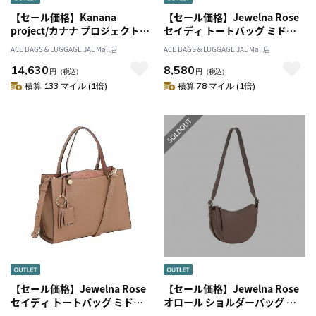
【セール価格】Kanana
【セール価格】Jewelna Rose
project/カナナ プロジェクト
セイディ トートバッグ ミドル
PJ-17 リュックサックL ミニポ
サイズ 16143
ACE BAGS＆LUGGAGE JAL Mall店
ACE BAGS＆LUGGAGE JAL Mall店
ーチ付き 15L 11943
14,630
8,580
円
（税込）
円
（税込）
積算 133 マイル (1倍)
積算 78 マイル (1倍)
【セール価格】Jewelna Rose
【セール価格】Jewelna Rose
セイディ トートバッグ ミドル
オロール ショルダーバッグ レ
サイズ 16143
ディースバッグ 16175