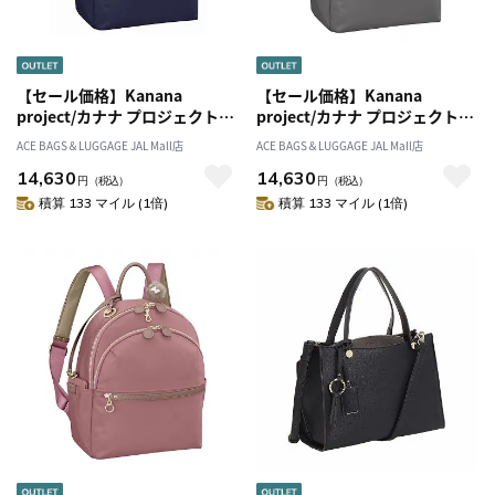
【セール価格】Kanana
【セール価格】Kanana
project/カナナ プロジェクト
project/カナナ プロジェクト
PJ-17 リュックサックL ミニポ
PJ-17 リュックサックL ミニポ
ACE BAGS＆LUGGAGE JAL Mall店
ACE BAGS＆LUGGAGE JAL Mall店
ーチ付き 15L 11943
ーチ付き 15L 11943
14,630
14,630
円
（税込）
円
（税込）
積算 133 マイル (1倍)
積算 133 マイル (1倍)