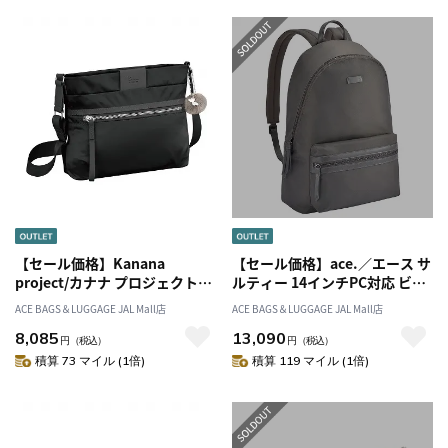
【セール価格】Kanana
【セール価格】ace.／エース サ
project/カナナ プロジェクト
ルティー 14インチPC対応 ビジ
PJ-16 ショルダーバッグ 3L
ネスリュック スニーカー通勤
ACE BAGS＆LUGGAGE JAL Mall店
ACE BAGS＆LUGGAGE JAL Mall店
280g 11901
10427
8,085
13,090
円
（税込）
円
（税込）
積算 73 マイル (1倍)
積算 119 マイル (1倍)