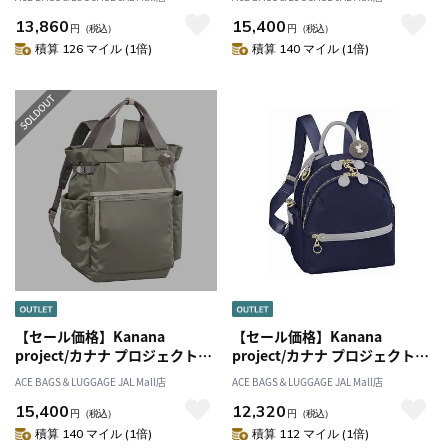
540g 11903
590g 11904
13,860
15,400
円
（税込）
円
（税込）
積算 126 マイル (1倍)
積算 140 マイル (1倍)
【セール価格】Kanana
【セール価格】Kanana
project/カナナ プロジェクト
project/カナナ プロジェクト
PJ-16 リュックサック A4 17L
PJ-17 リュックサックS ミニポ
ACE BAGS＆LUGGAGE JAL Mall店
ACE BAGS＆LUGGAGE JAL Mall店
590g 11904
ーチ付き 6L 11941
15,400
12,320
円
（税込）
円
（税込）
積算 140 マイル (1倍)
積算 112 マイル (1倍)