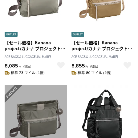
【セール価格】Kanana
【セール価格】Kanana
project/カナナ プロジェクト
project/カナナ プロジェクト
PJ-16 ショルダーバッグ 3L
PJ-16 ショルダーバッグ 6L
ACE BAGS＆LUGGAGE JAL Mall店
ACE BAGS＆LUGGAGE JAL Mall店
280g 11901
300g 11902
8,085
8,855
円
（税込）
円
（税込）
積算 73 マイル (1倍)
積算 80 マイル (1倍)