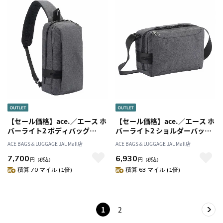
【セール価格】ace.／エース ホ
【セール価格】ace.／エース ホ
バーライト2 ボディバッグ
バーライト2 ショルダーバッグ
67611
小寸 67612
ACE BAGS＆LUGGAGE JAL Mall店
ACE BAGS＆LUGGAGE JAL Mall店
7,700
6,930
円
（税込）
円
（税込）
積算 70 マイル (1倍)
積算 63 マイル (1倍)
1
2