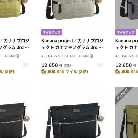
ect／カナナプロジ
Kanana project／カナナプロジ
Kanana 
グラム 3rd シ
ェクト カナナモノグラム 3rd シ
ェクト カナ
1911
ョルダーバッグ 11911
ョルダーバッ
 JAL Mall店
ACE BAGS＆LUGGAGE JAL Mall店
ACE BAGS＆LU
12,650
12,650
）
円
（税込）
円
ル (3倍)
積算 345 マイル (3倍)
積算 345