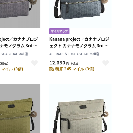
project／カナナプロジ
Kanana project／カナナプロジ
ナモノグラム 3rd シ
ェクト カナナモノグラム 3rd シ
グ 11911
ョルダーバッグ 11911
GGAGE JAL Mall店
ACE BAGS＆LUGGAGE JAL Mall店
12,650
（税込）
円
（税込）
 マイル (3倍)
積算 345 マイル (3倍)