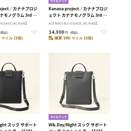
project／カナナプロジ
Kanana project／カナナプロジ
ナモノグラム 3rd シ
ェクト カナナモノグラム 3rd シ
ッグ ハンドバッグ
ョルダーバッグ ハンドバッグ
GGAGE JAL Mall店
ACE BAGS＆LUGGAGE JAL Mall店
11915
14,300
（税込）
円
（税込）
 マイル (3倍)
積算 390 マイル (3倍)
Night スック サポート
W&.Day/Night スック サポート