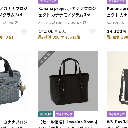
ect／カナナプロジ
Kanana project／カナナプロジ
Kanana 
グラム 3rd シ
ェクト カナナモノグラム 3rd シ
ェクト カナ
1912
ョルダーバッグ ハンドバッグ
ョルダーバ
 JAL Mall店
ACE BAGS＆LUGGAGE JAL Mall店
ACE BAGS＆LU
11915
11915
14,300
14,300
）
円
（税込）
円
ル (3倍)
積算 390 マイル (3倍)
積算 390
ect／カナナプロジ
【セール価格】Jewelna Rose オ
W&.Day/