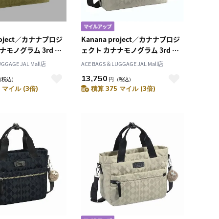
project／カナナプロジ
Kanana project／カナナプロジ
ナモノグラム 3rd シ
ェクト カナナモノグラム 3rd シ
グ 11912
ョルダーバッグ 11912
GGAGE JAL Mall店
ACE BAGS＆LUGGAGE JAL Mall店
13,750
（税込）
円
（税込）
 マイル (3倍)
積算 375 マイル (3倍)