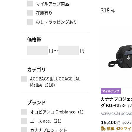
マイルアップ商品
318
件
在庫有り
のし・ラッピングあり
価格帯
円
～
円
カテゴリ
ACE BAGS＆LUGGAGE JAL
Mall店（318）
カナナ プロジェ
ブランド
グ PJ1-4th 
オロビアンコ Orobianco（1）
67641
ACE BAGS＆LUGGAGE
エース ace.（21）
15,400
円
（税込
積算 420 マイ
カナナプロジェクト