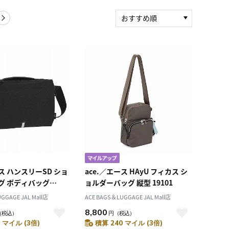
おすすめ順
新着順
積算マイル率（高い
順）
人気順
レビュー件数（多い
順）
レビュー評価（高い
順）
価格（安い順）
価格（高い順）
ース ハンスリーSD ショ
ace.／エース HAyU フィカス シ
グ ボディバッグ
ョルダーバッグ 縦型 19101
GGAGE JAL Mall店
ACE BAGS＆LUGGAGE JAL Mall店
8,800
（税込）
円
（税込）
 マイル (3倍)
積算 240 マイル (3倍)