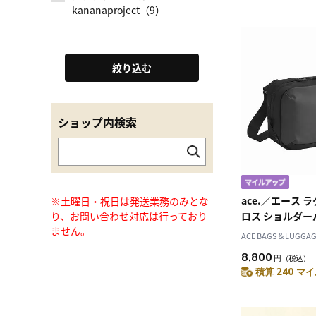
kananaproject（9）
絞り込む
ショップ内検索
ace.／エース 
※土曜日・祝日は発送業務のみとな
り、お問い合わせ対応は行っており
ロス ショルダー
ません。
68792
ACE BAGS＆LUGGAGE
8,800
円
（税込）
積算 240 マイ