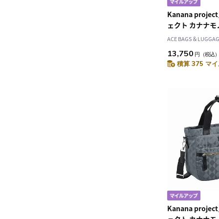
Kanana proj
ェクト カナナモノ
ョルダーバッグ 1
ACE BAGS＆LUGGAGE
13,750
円
（税込
積算 375 マイ
Kanana proj