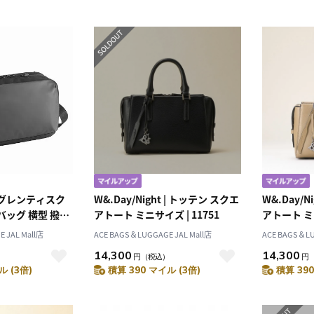
ラグレンティスク
W&.Day/Night | トッテン スクエ
W&.Day/N
バッグ 横型 撥水
アトート ミニサイズ | 11751
アトート ミニ
 JAL Mall店
ACE BAGS＆LUGGAGE JAL Mall店
ACE BAGS＆LU
14,300
14,300
円
（税込）
円
ル (3倍)
積算 390 マイル (3倍)
積算 390