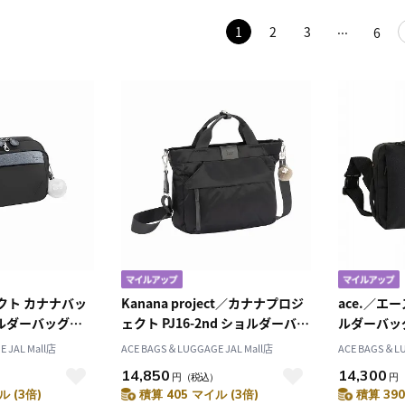
1
2
3
6
クト カナナバッ
Kanana project／カナナプロジ
ace.／エ
ショルダーバッグ
ェクト PJ16-2nd ショルダーバッ
ルダーバッ
グ B5ファイル 7L 20143
62881
 JAL Mall店
ACE BAGS＆LUGGAGE JAL Mall店
ACE BAGS＆LU
14,850
14,300
）
円
（税込）
円
ル (3倍)
積算 405 マイル (3倍)
積算 390