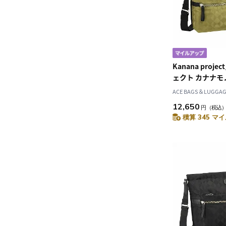
Kanana proj
ェクト カナナモノ
ョルダーバッグ 1
ACE BAGS＆LUGGAGE
12,650
円
（税込
積算 345 マイ