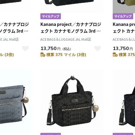
ect／カナナプロジ
Kanana project／カナナプロジ
Kanana 
グラム 3rd シ
ェクト カナナモノグラム 3rd シ
ェクト カナ
1912
ョルダーバッグ 11912
ョルダーバッ
 JAL Mall店
ACE BAGS＆LUGGAGE JAL Mall店
ACE BAGS＆LU
13,750
13,750
）
円
（税込）
円
ル (3倍)
積算 375 マイル (3倍)
積算 375