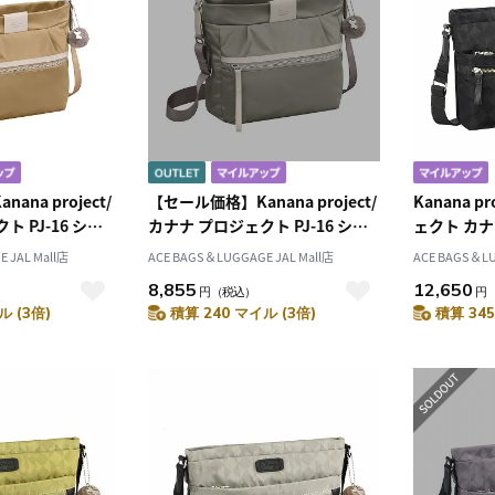
na project/
【セール価格】Kanana project/
Kanana 
 PJ-16 ショ
カナナ プロジェクト PJ-16 ショ
ェクト カナ
ッグ 6L 300g 11902
ルダーバッグ 6L 300g 11902
ョルダーバッ
 JAL Mall店
ACE BAGS＆LUGGAGE JAL Mall店
ACE BAGS＆LU
8,855
12,650
円
（税込）
円
ル (3倍)
積算 240 マイル (3倍)
積算 345