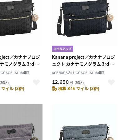
project／カナナプロジ
Kanana project／カナナプロジ
ナモノグラム 3rd シ
ェクト カナナモノグラム 3rd シ
グ 11911
ョルダーバッグ 11911
GGAGE JAL Mall店
ACE BAGS＆LUGGAGE JAL Mall店
12,650
（税込）
円
（税込）
 マイル (3倍)
積算 345 マイル (3倍)