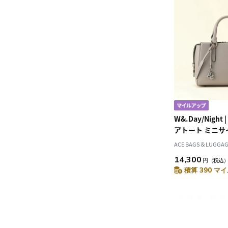
W&.Day/Nigh
アトート ミニサイズ
ACE BAGS＆LUGGAGE
14,300
円
（税込
積算 390 マイ