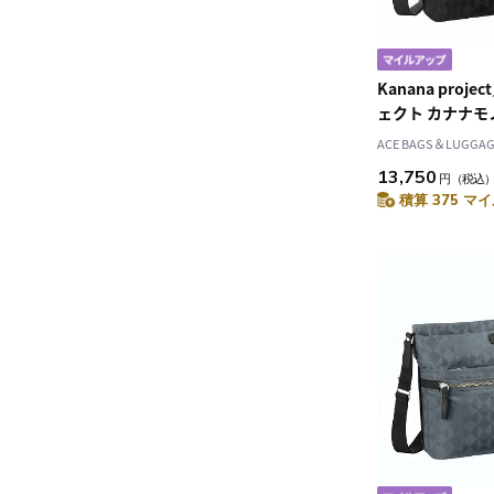
Kanana proj
ェクト カナナモノ
ョルダーバッグ 1
ACE BAGS＆LUGGAGE
13,750
円
（税込
積算 375 マイ