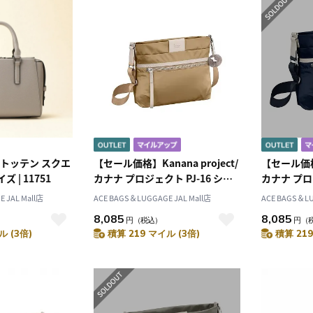
t | トッテン スクエ
【セール価格】Kanana project/
【セール価格】
 | 11751
カナナ プロジェクト PJ-16 ショ
カナナ プロジ
ルダーバッグ 3L 280g 11901
 JAL Mall店
ACE BAGS＆LUGGAGE JAL Mall店
ACE BAGS＆LU
8,085
8,085
）
円
（税込）
円
（
ル (3倍)
積算 219 マイル (3倍)
積算 219