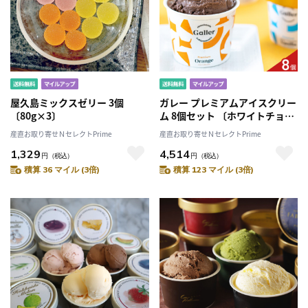
屋久島ミックスゼリー 3個
ガレー プレミアムアイスクリー
〔80g×3〕
ム 8個セット 〔ホワイトチョコ
レートバニラ・ミルクチョコレ
産直お取り寄せＮセレクトPrime
産直お取り寄せＮセレクトPrime
ート・キャラメル・オランジェ
1,329
4,514
各100ml×各2〕［離島 お届け
円
（税込）
円
（税込）
不可］
積算 36 マイル (3倍)
積算 123 マイル (3倍)