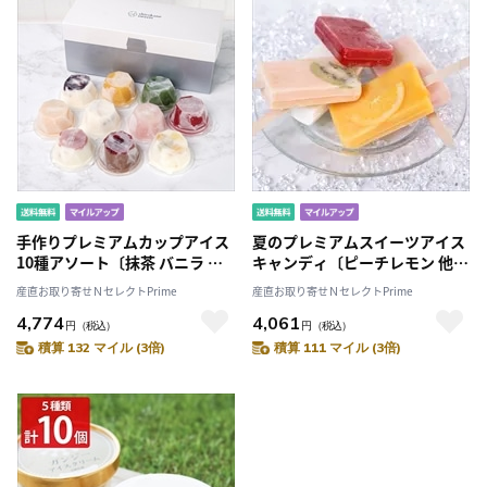
手作りプレミアムカップアイス
夏のプレミアムスイーツアイス
10種アソート〔抹茶 バニラ ほ
キャンディ〔ピーチレモン 他全
か全10種 各65ml〕
5種 各85ml〕
産直お取り寄せＮセレクトPrime
産直お取り寄せＮセレクトPrime
4,774
4,061
円
（税込）
円
（税込）
積算 132 マイル (3倍)
積算 111 マイル (3倍)