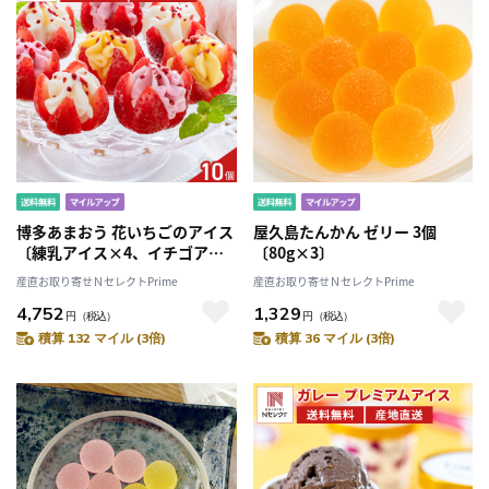
博多あまおう 花いちごのアイス
屋久島たんかん ゼリー 3個
〔練乳アイス×4、イチゴアイ
〔80g×3〕
ス×3、マンゴーアイス×3〕
産直お取り寄せＮセレクトPrime
産直お取り寄せＮセレクトPrime
［沖縄県・離島 配送不可］
4,752
1,329
円
（税込）
円
（税込）
積算 132 マイル (3倍)
積算 36 マイル (3倍)