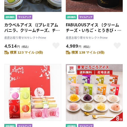
カウベルアイス 〔(プレミアム
FABULOUSアイス 〔クリーム
バニラ、クリームチーズ、チョ
チーズ・いちご・とうきび・チ
コレート)×2、(北海道メロン、
ョコレート・バニラ・抹茶各
産直お取り寄せＮセレクトPrime
産直お取り寄せＮセレクトPrime
赤肉メロン、ハスカップ、とう
90ml×各2〕
4,514
4,989
きび、抹茶、いちご)×1〕
円
（税込）
円
（税込）
積算 123 マイル (3倍)
積算 138 マイル (3倍)