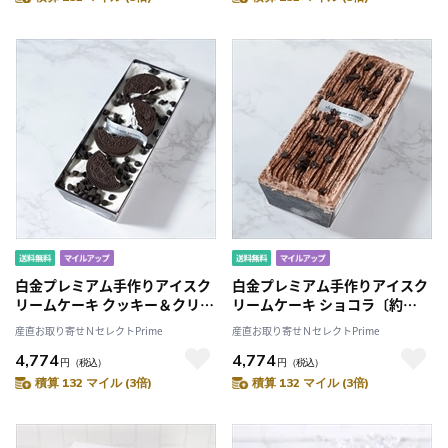
白金プレミアム手作りアイスク
白金プレミアム手作りアイスク
リームケーキ クッキー＆クリー
リームケーキ ショコラ〔約
ム〔約250g〕
250g〕
産直お取り寄せＮセレクトPrime
産直お取り寄せＮセレクトPrime
4,774
4,774
円
（税込）
円
（税込）
積算 132 マイル (3倍)
積算 132 マイル (3倍)