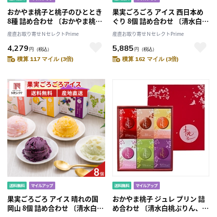
おかやま桃子と桃子のひととき
果実ごろごろ アイス 西日本め
8種 詰め合わせ 〔おかやま桃子
ぐり 8個 詰め合わせ 〔清水白
4種各2、スティックケーキ3種
桃・黄金桃・ぶどう・いちご・
産直お取り寄せＮセレクトPrime
産直お取り寄せＮセレクトPrime
各1、桃まんじゅう×2個〕
キウイ・マロン ほか全8種 各
4,279
5,885
80ml〕
円
（税込）
円
（税込）
積算 117 マイル (3倍)
積算 162 マイル (3倍)
果実ごろごろ アイス 晴れの国
おかやま桃子 ジュレ プリン 詰
岡山 8個 詰め合わせ 〔清水白
め合わせ 〔清水白桃ぷりん、金
桃・黄金桃・ぶどう・ベリー 各
桃ぷりん、マスカットじゅれ ほ