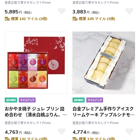
産直お取り寄せＮセレクトPrime
産直お取り寄せＮセレクトPrime
80ml×2〕
か全6種計12個〕
5,885
3,883
円
（税込）
円
（税込）
積算 162 マイル (3倍)
積算 105 マイル (3倍)
おかやま桃子 ジュレ プリン 詰
白金プレミアム手作りアイスク
め合わせ 〔清水白桃ぷりん、金
リームケーキ アップルシナモン
桃ぷりん、マスカットじゅれ ほ
〔約250g〕
産直お取り寄せＮセレクトPrime
産直お取り寄せＮセレクトPrime
か全7種計16個〕
4,763
4,774
円
（税込）
円
（税込）
積算 132 マイル (3倍)
積算 132 マイル (3倍)