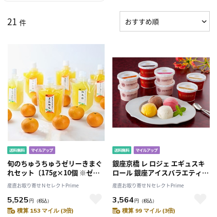
21
件
旬のちゅうちゅうゼリーきまぐ
銀座京橋 レ ロジェ エギュスキ
れセット〔175g×10個 ※ゼリ
ロール 銀座アイスバラエティ
ー銘柄はおまかせ〕
〔バニラ・チョコ・マンゴー・
産直お取り寄せＮセレクトPrime
産直お取り寄せＮセレクトPrime
フランボワーズ各74ml×各2(計
5,525
3,564
8)〕［沖縄・離島 お届け不可］
円
（税込）
円
（税込）
積算 153 マイル (3倍)
積算 99 マイル (3倍)