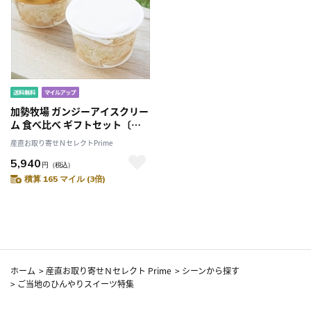
加勢牧場 ガンジーアイスクリー
ム 食べ比べ ギフトセット〔ス
トロベリー ほか全5種 各
産直お取り寄せＮセレクトPrime
90ml×2〕
5,940
円
（税込）
積算 165 マイル (3倍)
ホーム
>
産直お取り寄せＮセレクト Prime
>
シーンから探す
>
ご当地のひんやりスイーツ特集