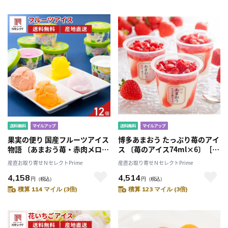
果実の便り 国産フルーツアイス
博多あまおう たっぷり苺のアイ
物語 〔あまおう苺・赤肉メロ
ス 〔苺のアイス74ml×6〕［沖
ン・白桃・りんご・巨峰・みか
縄・離島 お届け不可］
産直お取り寄せＮセレクトPrime
産直お取り寄せＮセレクトPrime
ん各70ml×各2〕［離島 お届け
4,158
4,514
不可］
円
（税込）
円
（税込）
積算 114 マイル (3倍)
積算 123 マイル (3倍)