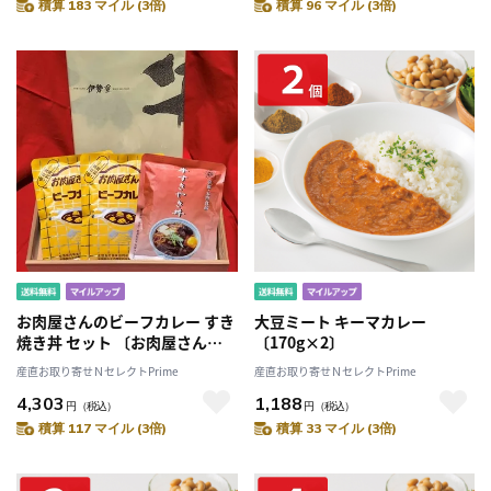
積算 183 マイル (3倍)
積算 96 マイル (3倍)
お肉屋さんのビーフカレー すき
大豆ミート キーマカレー
焼き丼 セット 〔お肉屋さんの
〔170g×2〕
ビーフカレー×2、すき焼き丼
産直お取り寄せＮセレクトPrime
産直お取り寄せＮセレクトPrime
×3〕
4,303
1,188
円
（税込）
円
（税込）
積算 117 マイル (3倍)
積算 33 マイル (3倍)