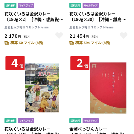
花咲くいろは金沢カレー
花咲くいろは金沢カレー
〔180g×2〕［沖縄・離島 配送
〔180g×30〕［沖縄・離島 配
不可］
送不可］
産直お取り寄せＮセレクトPrime
産直お取り寄せＮセレクトPrime
2,178
21,454
円
（税込）
円
（税込）
積算 60 マイル (3倍)
積算 594 マイル (3倍)
花咲くいろは金沢カレー
金澤べっぴんカレー