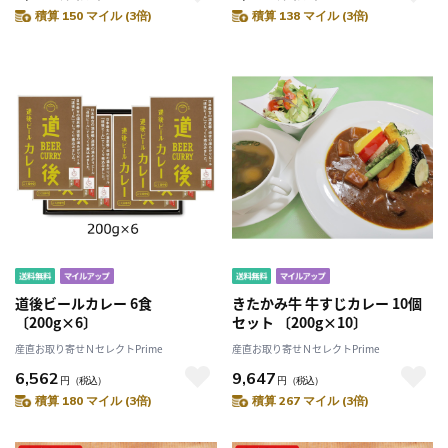
積算 150 マイル (3倍)
積算 138 マイル (3倍)
道後ビールカレー 6食
きたかみ牛 牛すじカレー 10個
〔200g×6〕
セット 〔200g×10〕
産直お取り寄せＮセレクトPrime
産直お取り寄せＮセレクトPrime
6,562
9,647
円
（税込）
円
（税込）
積算 180 マイル (3倍)
積算 267 マイル (3倍)