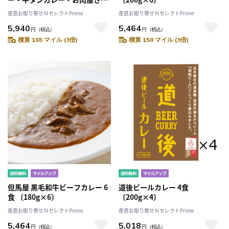
ビーフカレー・お肉屋さんビー
産直お取り寄せＮセレクトPrime
産直お取り寄せＮセレクトPrime
フカレー辛口各200g×各2〕
5,940
5,464
円
（税込）
円
（税込）
積算 165 マイル (3倍)
積算 150 マイル (3倍)
但馬屋 黒毛和牛ビーフカレー 6
道後ビールカレー 4食
食 〔180g×6〕
〔200g×4〕
産直お取り寄せＮセレクトPrime
産直お取り寄せＮセレクトPrime
5,464
5,018
円
（税込）
円
（税込）