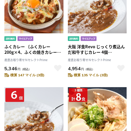
ふくカレー 〔ふくカレー
大阪 洋食Revo じっくり煮込ん
200g×4、ふくの焼きカレー
だ和牛すじカレー 4個
200g×2〕
〔200g×4〕［北海道・沖縄・
産直お取り寄せＮセレクトPrime
産直お取り寄せＮセレクトPrime
離島 お届け不可］
5,346
4,954
円
（税込）
円
（税込）
積算 147 マイル (3倍)
積算 135 マイル (3倍)