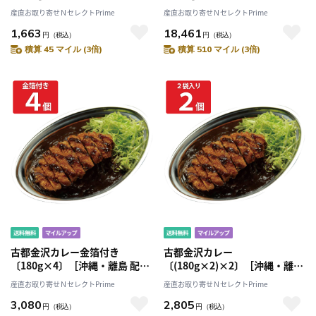
不可］
送不可］
産直お取り寄せＮセレクトPrime
産直お取り寄せＮセレクトPrime
1,663
18,461
円
（税込）
円
（税込）
積算 45 マイル (3倍)
積算 510 マイル (3倍)
古都金沢カレー金箔付き
古都金沢カレー
〔180g×4〕［沖縄・離島 配送
〔(180g×2)×2〕［沖縄・離島
不可］
配送不可］
産直お取り寄せＮセレクトPrime
産直お取り寄せＮセレクトPrime
3,080
2,805
円
（税込）
円
（税込）