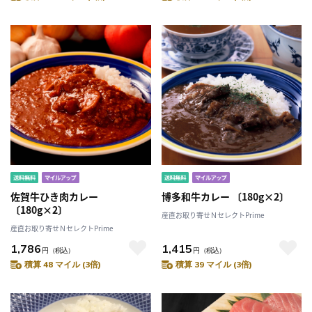
佐賀牛ひき肉カレー
博多和牛カレー 〔180g×2〕
〔180g×2〕
産直お取り寄せＮセレクトPrime
産直お取り寄せＮセレクトPrime
1,786
1,415
円
（税込）
円
（税込）
積算 48 マイル (3倍)
積算 39 マイル (3倍)