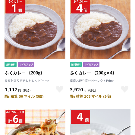
ふくカレー 〔200g〕
ふくカレー 〔200g×4〕
産直お取り寄せＮセレクトPrime
産直お取り寄せＮセレクトPrime
1,112
3,920
円
（税込）
円
（税込）
積算 30 マイル (3倍)
積算 108 マイル (3倍)