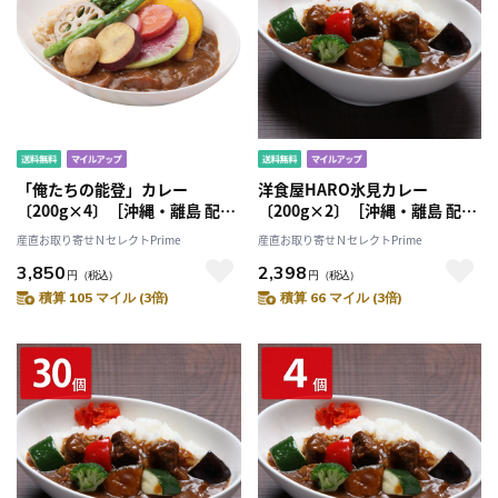
「俺たちの能登」カレー
洋食屋HARO氷見カレー
〔200g×4〕［沖縄・離島 配送
〔200g×2〕［沖縄・離島 配送
不可］
不可］
産直お取り寄せＮセレクトPrime
産直お取り寄せＮセレクトPrime
3,850
2,398
円
（税込）
円
（税込）
積算 105 マイル (3倍)
積算 66 マイル (3倍)