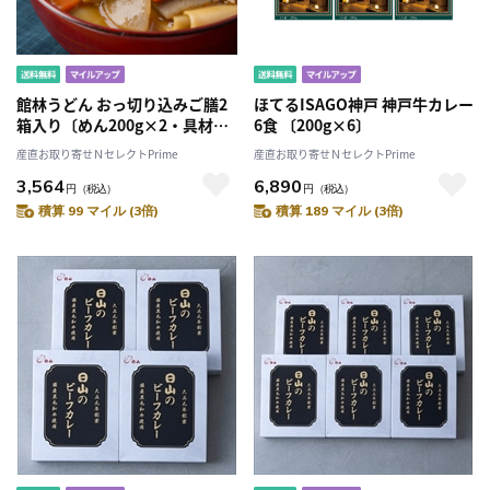
館林うどん おっ切り込みご膳2
ほてるISAGO神戸 神戸牛カレー
箱入り〔めん200g×2・具材
6食 〔200g×6〕
300g×2・つゆ80g・カレース
産直お取り寄せＮセレクトPrime
産直お取り寄せＮセレクトPrime
ープ60g〕
3,564
6,890
円
（税込）
円
（税込）
積算 99 マイル (3倍)
積算 189 マイル (3倍)