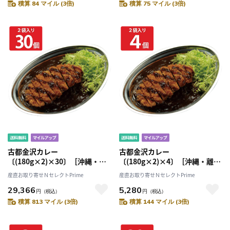
積算 84 マイル (3倍)
積算 75 マイル (3倍)
古都金沢カレー
古都金沢カレー
〔(180g×2)×30〕［沖縄・離
〔(180g×2)×4〕［沖縄・離島
島 配送不可］
配送不可］
産直お取り寄せＮセレクトPrime
産直お取り寄せＮセレクトPrime
29,366
5,280
円
（税込）
円
（税込）
積算 813 マイル (3倍)
積算 144 マイル (3倍)