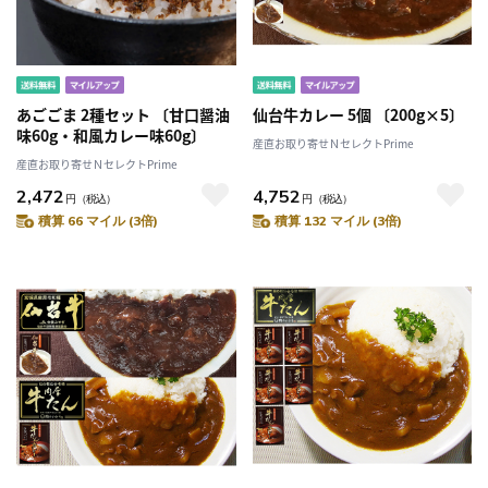
あごごま 2種セット 〔甘口醤油
仙台牛カレー 5個 〔200g×5〕
味60g・和風カレー味60g〕
産直お取り寄せＮセレクトPrime
産直お取り寄せＮセレクトPrime
2,472
4,752
円
（税込）
円
（税込）
積算 66 マイル (3倍)
積算 132 マイル (3倍)