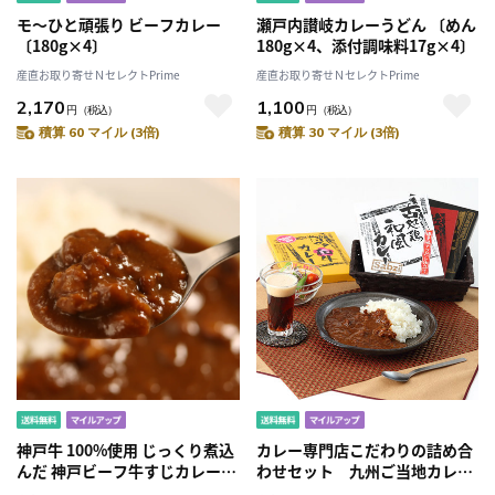
モ～ひと頑張り ビーフカレー
瀬戸内讃岐カレーうどん 〔めん
〔180g×4〕
180g×4、添付調味料17g×4〕
産直お取り寄せＮセレクトPrime
産直お取り寄せＮセレクトPrime
2,170
1,100
円
（税込）
円
（税込）
積算 60 マイル (3倍)
積算 30 マイル (3倍)
神戸牛 100%使用 じっくり煮込
カレー専門店こだわりの詰め合
んだ 神戸ビーフ牛すじカレー 4
わせセット 九州ご当地カレー
食入〔200g×4〕
セット ［北海道・沖縄・離島