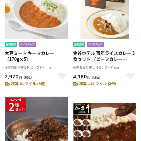
大豆ミート キーマカレー
金谷ホテル 百年ライスカレー 3
〔170g×5〕
食セット 〔ビーフカレー
220g×2・チキンカレー
産直お取り寄せＮセレクトPrime
産直お取り寄せＮセレクトPrime
220g×1〕
2,970
4,180
円
（税込）
円
（税込）
積算 81 マイル (3倍)
積算 114 マイル (3倍)