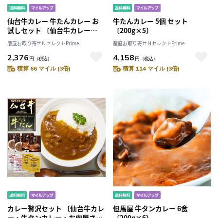
仙台牛カレー 牛たんカレー お
牛たんカレー 5個 セット
試しセット 〔仙台牛カレー
〔200g×5〕
200g、牛たんカレー200g〕
産直お取り寄せＮセレクトPrime
産直お取り寄せＮセレクトPrime
2,376
4,158
円
（税込）
円
（税込）
積算 66 マイル (3倍)
積算 114 マイル (3倍)
カレー贅沢セット 〔仙台牛カレ
但馬屋 牛タンカレー 6食
ー・牛タンカレー・お肉屋さん
〔200g×6〕