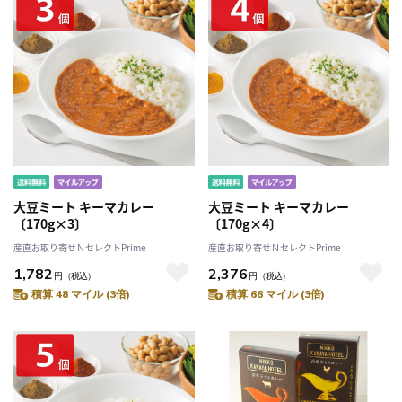
大豆ミート キーマカレー
大豆ミート キーマカレー
〔170g×3〕
〔170g×4〕
産直お取り寄せＮセレクトPrime
産直お取り寄せＮセレクトPrime
1,782
2,376
円
（税込）
円
（税込）
積算 48 マイル (3倍)
積算 66 マイル (3倍)