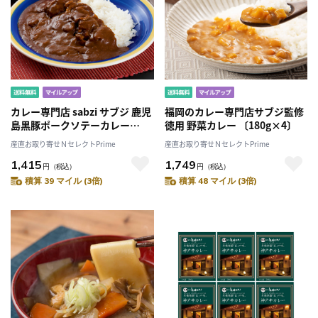
カレー専門店 sabzi サブジ 鹿児
福岡のカレー専門店サブジ監修
島黒豚ポークソテーカレー
徳用 野菜カレー 〔180g×4〕
〔180g×2〕 オリジナル レトル
産直お取り寄せＮセレクトPrime
産直お取り寄せＮセレクトPrime
トカレー
1,415
1,749
円
（税込）
円
（税込）
積算 39 マイル (3倍)
積算 48 マイル (3倍)