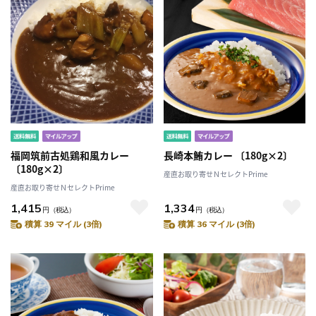
福岡筑前古処鶏和風カレー
長崎本鮪カレー 〔180g×2〕
〔180g×2〕
産直お取り寄せＮセレクトPrime
産直お取り寄せＮセレクトPrime
1,415
1,334
円
（税込）
円
（税込）
積算 39 マイル (3倍)
積算 36 マイル (3倍)