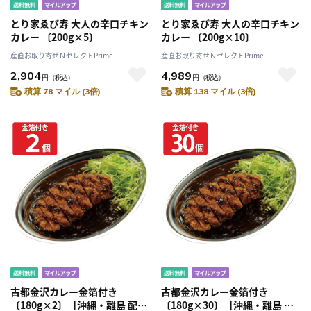
とり家ゑび寿 大人の辛口チキン
とり家ゑび寿 大人の辛口チキン
カレー 〔200g×5〕
カレー 〔200g×10〕
産直お取り寄せＮセレクトPrime
産直お取り寄せＮセレクトPrime
2,904
4,989
円
（税込）
円
（税込）
積算 78 マイル (3倍)
積算 138 マイル (3倍)
古都金沢カレー金箔付き
古都金沢カレー金箔付き
〔180g×2〕［沖縄・離島 配送
〔180g×30〕［沖縄・離島 配