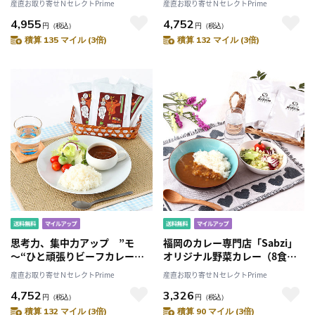
産直お取り寄せＮセレクトPrime
産直お取り寄せＮセレクトPrime
配送不可］
4,955
4,752
円
（税込）
円
（税込）
積算 135 マイル (3倍)
積算 132 マイル (3倍)
思考力、集中力アップ ”モ
福岡のカレー専門店「Sabzi」
～“ひと頑張りビーフカレーセ
オリジナル野菜カレー（8食入
ット ［北海道・沖縄・離島 配
り） ［北海道・沖縄・離島 配
産直お取り寄せＮセレクトPrime
産直お取り寄せＮセレクトPrime
送不可］
送不可］
4,752
3,326
円
（税込）
円
（税込）
積算 132 マイル (3倍)
積算 90 マイル (3倍)