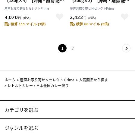
〔180g×4〕［沖縄・離島 配送
〔200g×2〕［沖縄・離島 配送
不可］
不可］
産直お取り寄せＮセレクトPrime
産直お取り寄せＮセレクトPrime
4,070
2,422
円
（税込）
円
（税込）
積算 111 マイル (3倍)
積算 66 マイル (3倍)
1
2
ホーム
>
産直お取り寄せＮセレクト Prime
>
人気商品から探す
>
レトルトカレー / 日本全国カレー祭り
カテゴリを選ぶ
ジャンルを選ぶ