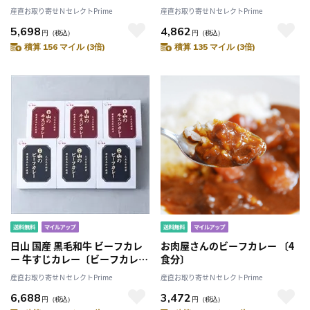
ー200g×2箱、牛すじカレー
産直お取り寄せＮセレクトPrime
産直お取り寄せＮセレクトPrime
200g×2箱〕
5,698
4,862
円
（税込）
円
（税込）
積算 156 マイル (3倍)
積算 135 マイル (3倍)
日山 国産 黒毛和牛 ビーフカレ
お肉屋さんのビーフカレー 〔4
ー 牛すじカレー〔ビーフカレー
食分〕
200g×3箱、牛すじカレー
産直お取り寄せＮセレクトPrime
産直お取り寄せＮセレクトPrime
200g×3箱〕
6,688
3,472
円
（税込）
円
（税込）