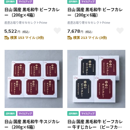
日山 国産 黒毛和牛 ビーフカレ
日山 国産 黒毛和牛 ビーフカレ
ー 〔200g×4箱〕
ー 〔200g×6箱〕
産直お取り寄せＮセレクトPrime
産直お取り寄せＮセレクトPrime
5,522
7,678
円
（税込）
円
（税込）
積算 153 マイル (3倍)
積算 213 マイル (3倍)
日山 国産 黒毛和牛 牛スジカレ
日山 国産 黒毛和牛 ビーフカレ
ー 〔200g×6箱〕
ー 牛すじカレー 〔ビーフカレ