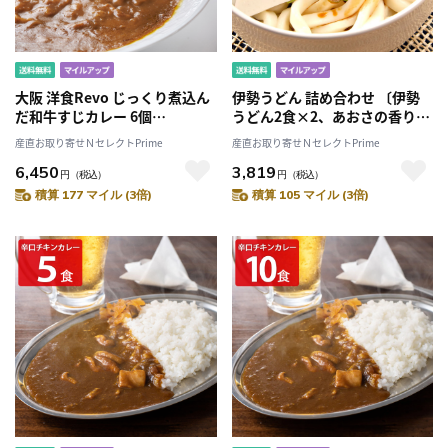
大阪 洋食Revo じっくり煮込ん
伊勢うどん 詰め合わせ 〔伊勢
だ和牛すじカレー 6個
うどん2食×2、あおさの香りが
〔200g×6〕［北海道・沖縄・
広がる伊勢うどん2食×1、黒い
産直お取り寄せＮセレクトPrime
産直お取り寄せＮセレクトPrime
離島 お届け不可］
伊勢のカレーうどん2食×1〕
6,450
3,819
円
（税込）
円
（税込）
積算 177 マイル (3倍)
積算 105 マイル (3倍)