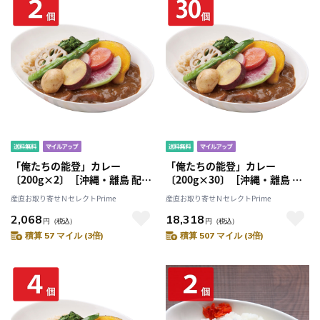
「俺たちの能登」カレー
「俺たちの能登」カレー
〔200g×2〕［沖縄・離島 配送
〔200g×30〕［沖縄・離島 配
不可］
送不可］
産直お取り寄せＮセレクトPrime
産直お取り寄せＮセレクトPrime
2,068
18,318
円
（税込）
円
（税込）
積算 57 マイル (3倍)
積算 507 マイル (3倍)