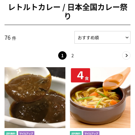
レトルトカレー / 日本全国カレー祭
り
76
件
1
2