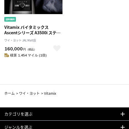
Vitamix バイタミックス
Ascentシリーズ A3500i ステン
レス シルバー 98169
ワイ・ヨット JAL Mall店
160,000
円
（税込）
積算 1,454 マイル (1倍)
ホーム
>
ワイ・ヨット
>
Vitamix
カテゴリを選ぶ
ジャンルを選ぶ