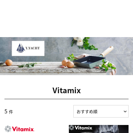
Vitamix
5
件