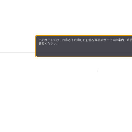
このサイトでは、お客さまに適したお得な商品やサービスの案内、広告
参照ください。
会社概
お支払
プライ
JAL M