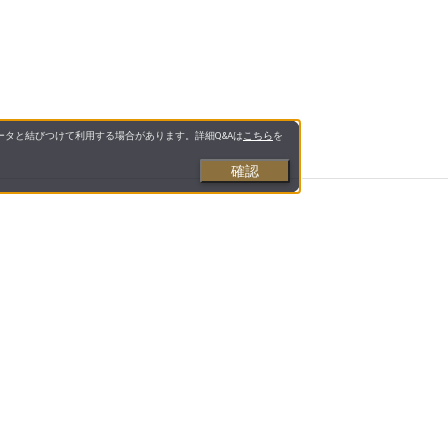
タと結びつけて利用する場合があります。詳細Q&Aは
こちら
を
確認
送料について
キャンセル・返品・交換について
特商法に基づく表示
合わせ