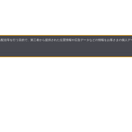
配信等を行う目的で、第三者から提供された位置情報や広告データなどの情報をお客さまの個人デー
要
お届けについて
いについて
領収書・納品書について
バシーポリシー
お問い合わせ先
allとは
ご利用ガイド
操作ガイド
よくあるご質問・お問い