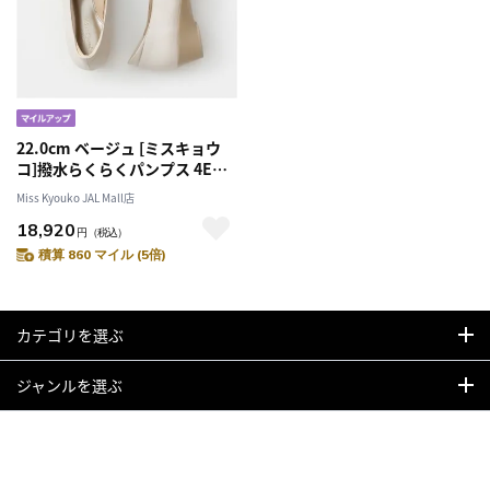
22.0cm ベージュ [ミスキョウ
コ]撥水らくらくパンプス 4E
102307
Miss Kyouko JAL Mall店
18,920
円
（税込）
積算 860 マイル (5倍)
カテゴリを選ぶ
ジャンルを選ぶ