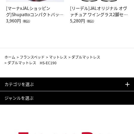
[マーナxJALショッピン
[リーデル]JALオリジナル オヴ
グ]Shupattoコンパクトバッグ
ァチュア ワイングラス2脚セッ
Drop JAL客室乗務員（LC）ス
3,960円
ト（レッドワイン）
5,280円
（税込）
（税込）
カーフ柄
ホーム
>
フランスベッド
>
マットレス
>
ダブルマットレス
>
ダブルマットレス HS-EC190
カテゴリを選ぶ
ジャンルを選ぶ