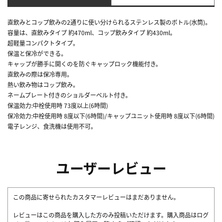
直飲みとコップ飲みの2通りに使い分けられるステンレス製のボトル(水筒)。
容量は、直飲みタイプ 約470ml、コップ飲みタイプ 約430ml。
超軽量コンパクトタイプ。
保温と保冷ができる。
キャップが勝手に開くのを防ぐキャップロック機能付き。
直飲みの際は保冷専用。
熱い飲み物はコップ飲み。
ネームプレート付きのショルダーベルト付き。
保温効力:中栓使用時 73度以上(6時間)
保冷効力:中栓使用時 8度以下(6時間)/キャップユニット使用時 8度以下(6時間)
電子レンジ、食洗機は使用不可。
ユーザーレビュー
この商品に寄せられたカスタマーレビューはまだありません。
レビューはこの商品を購入した方のみ投稿いただけます。購入商品はログ