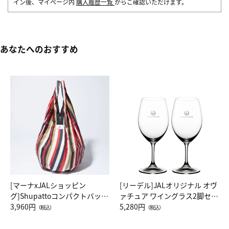
イン後、マイページ内
購入履歴一覧
からご確認いただけます。
あなたへのおすすめ
[マーナxJALショッピン
[リーデル]JALオリジナル オヴ
グ]Shupattoコンパクトバッグ
ァチュア ワイングラス2脚セッ
Drop JAL客室乗務員（LC）ス
3,960円
ト（レッドワイン）
5,280円
（税込）
（税込）
カーフ柄