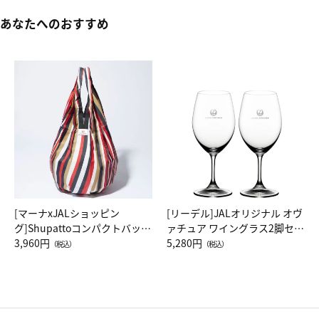
あなたへのおすすめ
[マーナxJALショッピン
[リーデル]JALオリジナル オヴ
グ]Shupattoコンパクトバッグ
ァチュア ワイングラス2脚セッ
Drop JAL客室乗務員（LC）ス
3,960円
ト（レッドワイン）
5,280円
（税込）
（税込）
カーフ柄