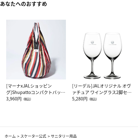
あなたへのおすすめ
[マーナxJALショッピン
[リーデル]JALオリジナル オヴ
グ]Shupattoコンパクトバッグ
ァチュア ワイングラス2脚セッ
Drop JAL客室乗務員（LC）ス
3,960円
ト（レッドワイン）
5,280円
（税込）
（税込）
カーフ柄
ホーム
>
スケーター公式
>
サニタリー用品