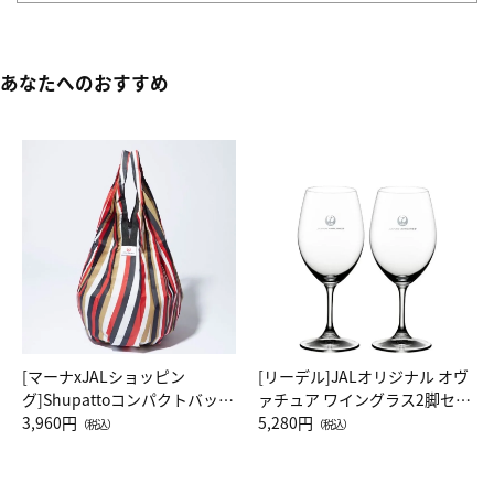
あなたへのおすすめ
[マーナxJALショッピン
[リーデル]JALオリジナル オヴ
グ]Shupattoコンパクトバッグ
ァチュア ワイングラス2脚セッ
Drop JAL客室乗務員（LC）ス
3,960円
ト（レッドワイン）
5,280円
（税込）
（税込）
カーフ柄