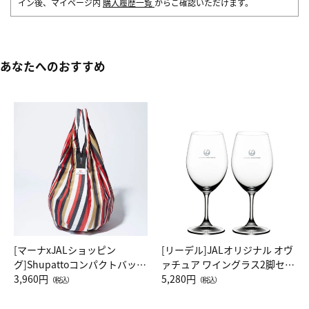
イン後、マイページ内
購入履歴一覧
からご確認いただけます。
あなたへのおすすめ
[マーナxJALショッピン
[リーデル]JALオリジナル オヴ
グ]Shupattoコンパクトバッグ
ァチュア ワイングラス2脚セッ
Drop JAL客室乗務員（LC）ス
3,960円
ト（レッドワイン）
5,280円
（税込）
（税込）
カーフ柄