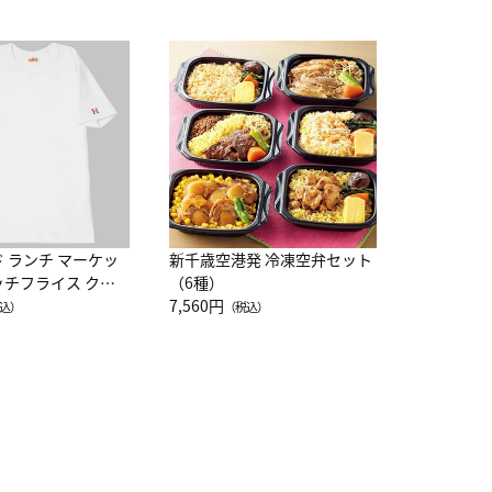
JAL特製
レー 200
10,800円
（
ド ランチ マーケッ
新千歳空港発 冷凍空弁セット
ッチフライス クル
（6種）
注半袖Ｔシャツ
7,560円
込）
（税込）