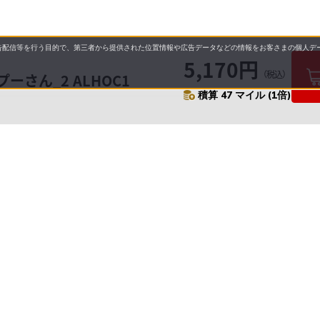
配信等を行う目的で、第三者から提供された位置情報や広告データなどの情報をお客さまの個人デー
5,170円
（税込）
さん_2 ALHOC1
積算 47 マイル (1倍)
要
プライバシーポリシー
について
配送について
セル・返品・交換について
営業日について
に基づく表示