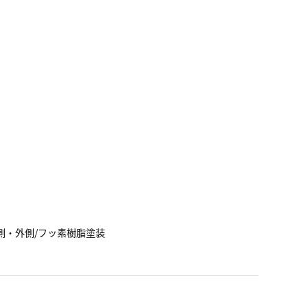
側・外側/フッ素樹脂塗装