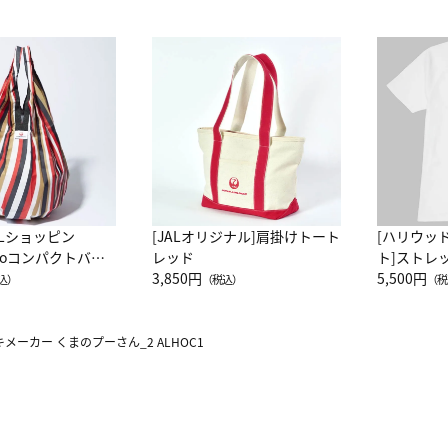
ALショッピン
[JALオリジナル]肩掛けトート
[ハリウッ
attoコンパクトバッ
レッド
ト]ストレ
JAL客室乗務員
3,850円
ーネック別
5,500円
込）
（税込）
（税
カーフ柄
メーカー くまのプーさん_2 ALHOC1