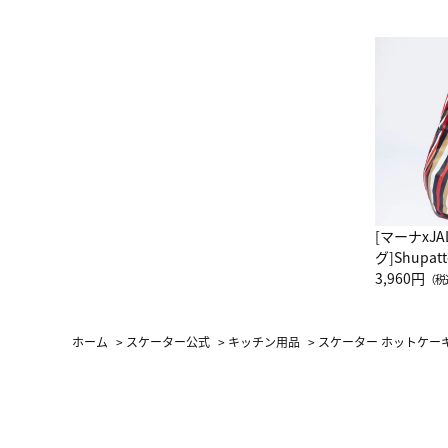
[マーナxJ
グ]Shup
グ Drop 
3,960円
（税
（LC）ス
ホーム
>
スケーター公式
>
キッチン用品
>
スケーター ホットケーキ