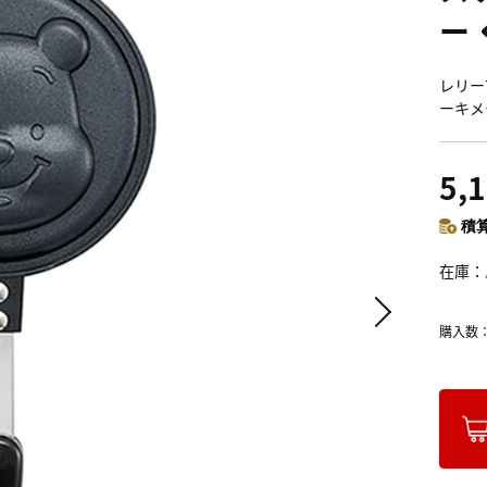
ー 
レリー
ーキメ
5,
積算
在庫
購入数