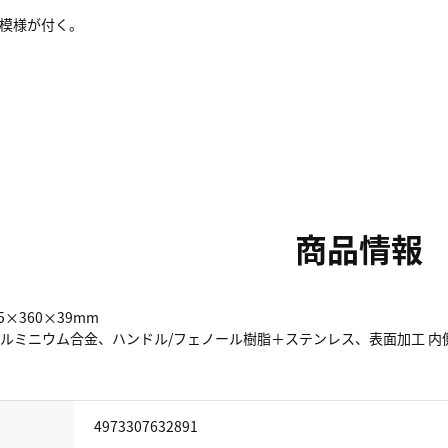
模様が付く。
商品情報
5×360×39mm
アルミニウム合金、ハンドル/フェノール樹脂＋ステンレス、表面加工 内
4973307632891