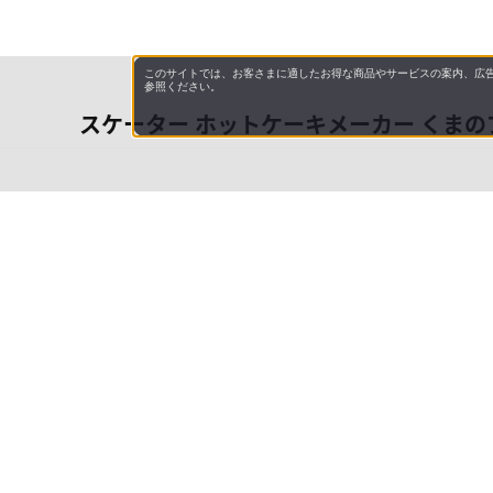
このサイトでは、お客さまに適したお得な商品やサービスの案内、広告
参照ください。
スケーター ホットケーキメーカー くまのプー
会社概
領収書
キャン
特商法