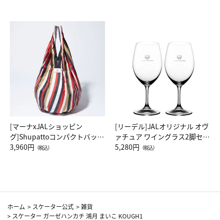
[マーナxJALショッピン
[リーデル]JALオリジナル オヴ
グ]Shupattoコンパクトバッグ
ァチュア ワイングラス2脚セッ
Drop JAL客室乗務員（LC）ス
3,960円
ト（レッドワイン）
5,280円
（税込）
（税込）
カーフ柄
ホーム
>
スケーター公式
>
雑貨
>
スケーター ガーゼハンカチ 鴻月 まいこ KOUGH1