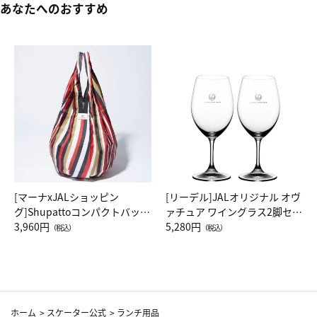
あなたへのおすすめ
[マーナxJALショッピン
[リーデル]JALオリジナル オヴ
グ]Shupattoコンパクトバッグ
ァチュア ワイングラス2脚セッ
Drop JAL客室乗務員（LC）ス
3,960円
ト（レッドワイン）
5,280円
（税込）
（税込）
カーフ柄
ホーム
>
スケーター公式
>
ランチ用品