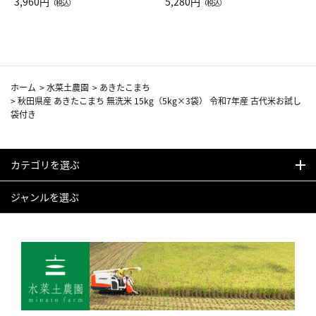
Drop JAL客室乗務員（LC）ス
3,960円
ト（レッドワイン）
5,280円
（税込）
（税込）
カーフ柄
ホーム
>
水菜土農園
>
あきたこまち
>
秋田県産 あきたこまち 無洗米 15kg（5kg×3袋） 令和7年産 古代米お試し
袋付き
カテゴリを選ぶ
ジャンルを選ぶ