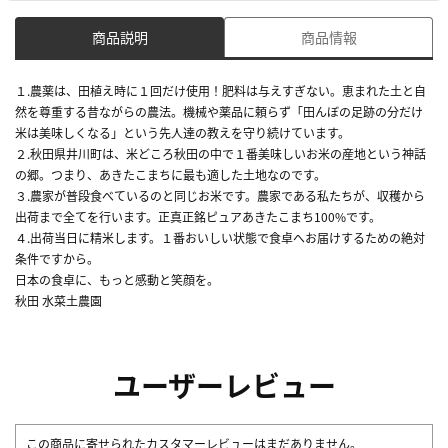
商品説明
商品情報
１.農薬は、田植え時に１回だけ使用！肥料は与えすぎない。恵まれた土と自
然を尊重する昔ながらの農法。機械や薬品に頼らず「田んぼの足跡の分だけ
米は美味しくなる」という先人達の教えを守り続けています。
２.秋田県井川町は、米どころ秋田の中で１番美味しいお米の産地という神話
の郷。つまり、あきたこまちに最も適した土地なのです。
３.農家が普段食べているのと同じお米です。農家である私たちが、収穫から
出荷まで全てを行います。正真正銘ピュアあきたこまち100%です。
４.出荷当日に精米します。１番おいしい状態で食卓へお届けするための絶対
条件ですから。
日本の食卓に、もっと感動と笑顔を。
秋田 水菜土農園
ユーザーレビュー
この商品に寄せられたカスタマーレビューはまだありません。