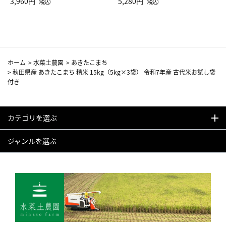
Drop JAL客室乗務員（LC）ス
3,960円
ト（レッドワイン）
5,280円
（税込）
（税込）
カーフ柄
ホーム
>
水菜土農園
>
あきたこまち
>
秋田県産 あきたこまち 精米 15kg（5kg×3袋） 令和7年産 古代米お試し袋
付き
カテゴリを選ぶ
ジャンルを選ぶ