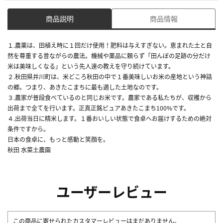
商品説明
商品情報
１.農薬は、田植え時に１回だけ使用！肥料は与えすぎない。恵まれた土と自
然を尊重する昔ながらの農法。機械や薬品に頼らず「田んぼの足跡の分だけ
米は美味しくなる」という先人達の教えを守り続けています。
２.秋田県井川町は、米どころ秋田の中で１番美味しいお米の産地という神話
の郷。つまり、あきたこまちに最も適した土地なのです。
３.農家が普段食べているのと同じお米です。農家である私たちが、収穫から
出荷まで全てを行います。正真正銘ピュアあきたこまち100%です。
４.出荷当日に精米します。１番おいしい状態で食卓へお届けするための絶対
条件ですから。
日本の食卓に、もっと感動と笑顔を。
秋田 水菜土農園
ユーザーレビュー
この商品に寄せられたカスタマーレビューはまだありません。