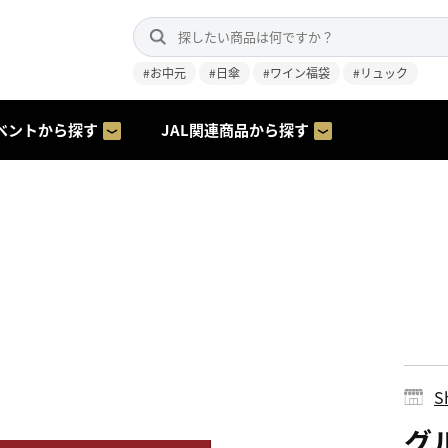
#お中元
#日傘
#ワイン福袋
#リュック
ベントから探す
JAL関連商品から探す
S
グ