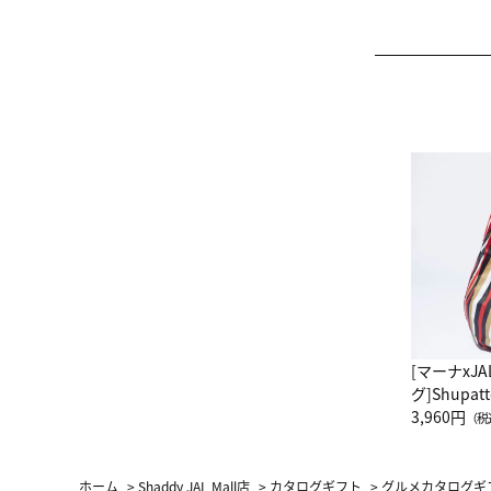
[マーナxJ
グ]Shup
グ Drop 
3,960円
（税
（LC）ス
ホーム
>
Shaddy JAL Mall店
>
カタログギフト
>
グルメカタログギ