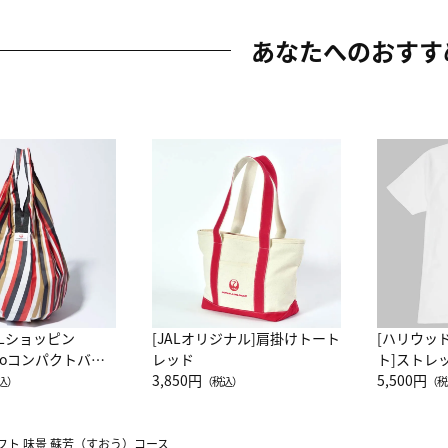
あなたへのおすす
ALショッピン
[JALオリジナル]肩掛けトート
[ハリウッ
attoコンパクトバッ
レッド
ト]ストレ
JAL客室乗務員
3,850円
ーネック別
5,500円
込）
（税込）
（税
カーフ柄
フト 味景 蘇芳（すおう）コース