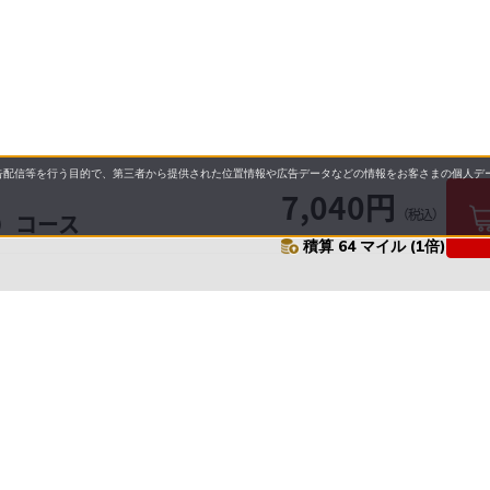
配信等を行う目的で、第三者から提供された位置情報や広告データなどの情報をお客さまの個人デー
7,040円
（税込）
）コース
積算 64 マイル (1倍)
要
プライバシーポリシー
について
配送について
セル・返品・交換について
保証・修理について
合わせ先
特商法に基づく表示