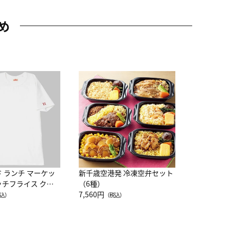
め
JAL特製
レー 200
10,800円
（
ド ランチ マーケッ
新千歳空港発 冷凍空弁セット
ッチフライス クル
（6種）
注半袖Ｔシャツ
7,560円
込）
（税込）