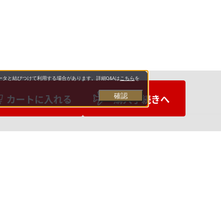
タと結びつけて利用する場合があります。詳細Q&Aは
こちら
を
確認
カートに入れる
購入手続きへ
お支払いについて
送料について
営業日について