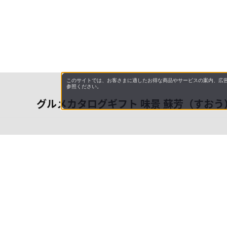
このサイトでは、お客さまに適したお得な商品やサービスの案内、広告
参照ください。
グルメカタログギフト 味景 蘇芳（すおう
会社概
領収書
キャン
お問い