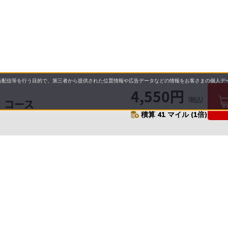
配信等を行う目的で、第三者から提供された位置情報や広告データなどの情報をお客さまの個人デー
4,550円
（税込）
」コース
積算 41 マイル (1倍)
要
プライバシーポリシー
について
配送について
セル・返品・交換について
保証・修理について
合わせ先
特商法に基づく表示