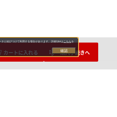
タと結びつけて利用する場合があります。詳細Q&Aは
こちら
を
確認
カートに入れる
購入手続きへ
お支払いについて
送料について
営業日について