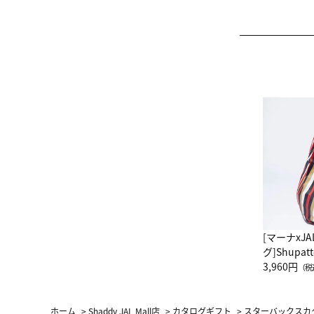
[マーナxJ
グ]Shup
グ Drop 
3,960円
（税
（LC）ス
ホーム
>
Shaddy JAL Mall店
>
カタログギフト
>
スターバックスカタ