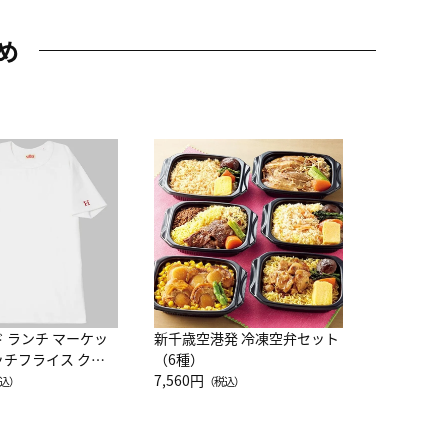
め
JAL特製
レー 200
10,800円
（
ド ランチ マーケッ
新千歳空港発 冷凍空弁セット
ッチフライス クル
（6種）
注半袖Ｔシャツ
7,560円
込）
（税込）