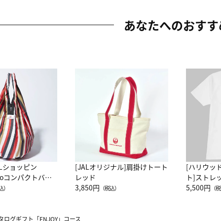
あなたへのおすす
ALショッピン
[JALオリジナル]肩掛けトート
[ハリウッ
attoコンパクトバッ
レッド
ト]ストレ
JAL客室乗務員
3,850円
ーネック別
5,500円
込）
（税込）
（税
カーフ柄
ログギフト「ENJOY」コース