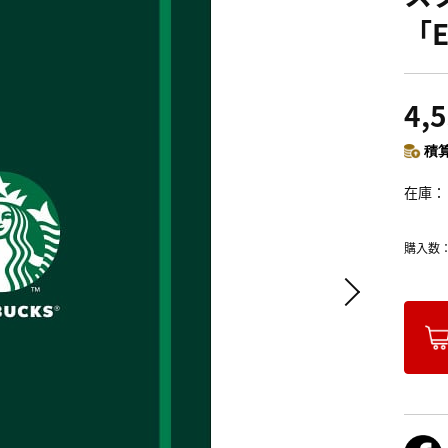
「
4,
積算
在庫
購入数