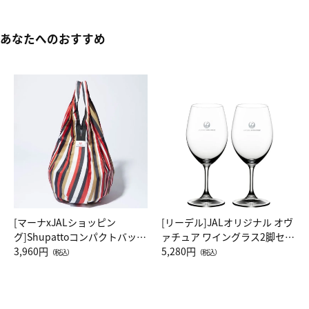
あなたへのおすすめ
[マーナxJALショッピン
[リーデル]JALオリジナル オヴ
グ]Shupattoコンパクトバッグ
ァチュア ワイングラス2脚セッ
Drop JAL客室乗務員（LC）ス
3,960円
ト（レッドワイン）
5,280円
（税込）
（税込）
カーフ柄