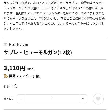
サクッと軽い食感で、ホロッとくちどけるバニラサブレ。 粉雪のようなバニ
ラシュガーがふんわり溶け、口いっぱいにやさしく甘いバニラの香りが広が
ります。 生地にはたっぷりのバニラパウダーを練りこみ、さらにまわりの粉
糖にもバニラを忍ばせた、贅沢なレシピ。 ひと口ごとに感じる軽やかな食感
と、バニラの奥行きある香りとコクが、ついもう一枚と手を伸ばしたくなる
おいしさです。
Hugh Morgan
サブレ・ヒューモルガン(12枚)
3,110円
（税込）
積算 28 マイル (1倍)
在庫
〇
購入数：