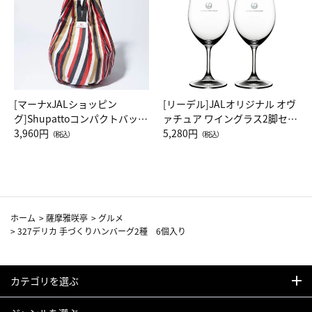
[マーナxJALショッピン
[リーデル]JALオリジナル オヴ
グ]Shupattoコンパクトバッグ
ァチュア ワイングラス2脚セッ
Drop JAL客室乗務員（LC）ス
3,960円
ト（レッドワイン）
5,280円
（税込）
（税込）
カーフ柄
ホーム
>
薩摩雅咲亭
>
グルメ
>
327デリカ 手づくりハンバーグ2種 6個入り
カテゴリを選ぶ