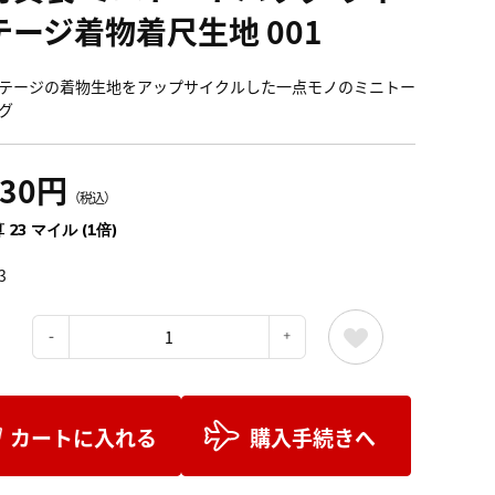
テージ着物着尺生地 001
テージの着物生地をアップサイクルした一点モノのミニトー
グ
530円
（税込）
 23 マイル (1倍)
3
：
カートに入れる
購入手続きへ