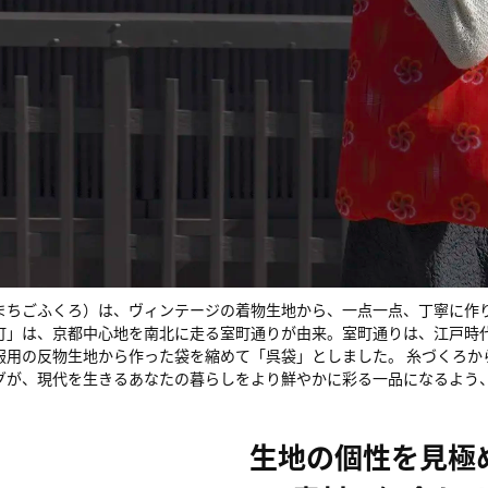
まちごふくろ）は、ヴィンテージの着物生地から、一点一点、丁寧に作
町」は、京都中心地を南北に走る室町通りが由来。室町通りは、江戸時
服用の反物生地から作った袋を縮めて「呉袋」としました。 糸づくろか
グが、現代を生きるあなたの暮らしをより鮮やかに彩る一品になるよう
生地の個性を見極