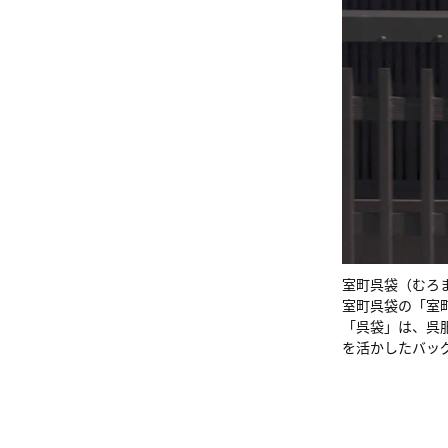
室町呉袋（むろ
室町呉袋の「室
「呉袋」は、呉
を活かしたバッ