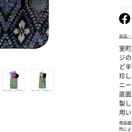
返品・
室町
ジの
ど半
バッグの表
珍し
ニー
底面
製し
用い
商品画
所によ