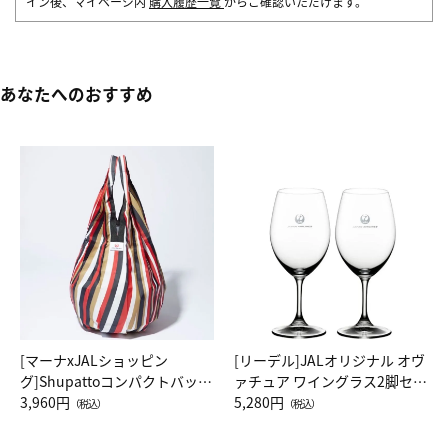
イン後、マイページ内
購入履歴一覧
からご確認いただけます。
あなたへのおすすめ
[マーナxJALショッピン
[リーデル]JALオリジナル オヴ
グ]Shupattoコンパクトバッグ
ァチュア ワイングラス2脚セッ
Drop JAL客室乗務員（LC）ス
3,960円
ト（レッドワイン）
5,280円
（税込）
（税込）
カーフ柄