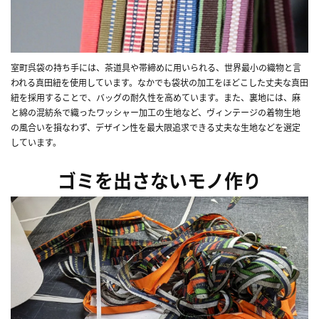
室町呉袋の持ち手には、茶道具や帯締めに用いられる、世界最小の織物と言
われる真田紐を使用しています。なかでも袋状の加工をほどこした丈夫な真田
紐を採用することで、バッグの耐久性を高めています。また、裏地には、麻
と綿の混紡糸で織ったワッシャー加工の生地など、ヴィンテージの着物生地
の風合いを損なわず、デザイン性を最大限追求できる丈夫な生地などを選定
しています。
ゴミを出さないモノ作り