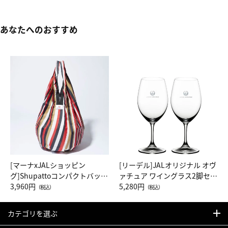
あなたへのおすすめ
[マーナxJALショッピン
[リーデル]JALオリジナル オヴ
グ]Shupattoコンパクトバッグ
ァチュア ワイングラス2脚セッ
Drop JAL客室乗務員（LC）ス
3,960円
ト（レッドワイン）
5,280円
（税込）
（税込）
カーフ柄
カテゴリを選ぶ