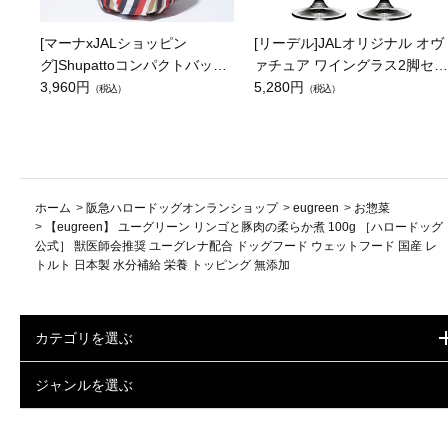
[マーナxJALショッピン
[リーデル]JALオリジナル オヴ
グ]Shupattoコンパクトバッグ
ァチュア ワイングラス2脚セッ
Drop JAL客室乗務員（LC）ス
3,960円
ト（レッドワイン）
5,280円
（税込）
（税込）
カーフ柄
ホーム
>
阪急ハロードッグオンランショップ
>
eugreen
>
お惣菜
>
【eugreen】 ユーグリーン リンゴと豚肉の柔らか煮 100g ［ハロードッグ
公式］ 獣医師会推奨 ユーグレナ配合 ドッグフード ウェットフード 国産 レ
トルト 日本製 水分補給 栄養 トッピング 無添加
カテゴリを選ぶ
ジャンルを選ぶ