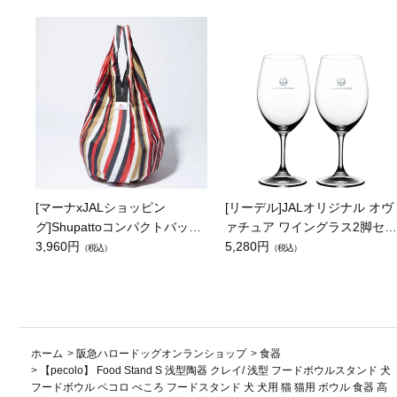
[マーナxJALショッピン
[リーデル]JALオリジナル オヴ
グ]Shupattoコンパクトバッグ
ァチュア ワイングラス2脚セッ
Drop JAL客室乗務員（LC）ス
3,960円
ト（レッドワイン）
5,280円
（税込）
（税込）
カーフ柄
ホーム
>
阪急ハロードッグオンランショップ
>
食器
>
【pecolo】 Food Stand S 浅型陶器 クレイ/ 浅型 フードボウルスタンド 犬
フードボウル ペコロ ぺころ フードスタンド 犬 犬用 猫 猫用 ボウル 食器 高