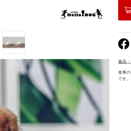
返品・
食事の
です。