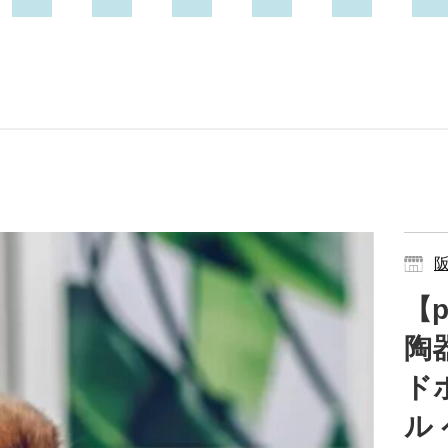
【p
陶
ド
ル