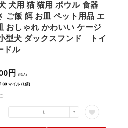
犬 犬用 猫 猫用 ボウル 食器
さ ご飯 餌 お皿 ペット用品 エ
皿 おしゃれ かわいい ケージ
 小型犬 ダックスフンド トイ
ードル
800円
（税込）
 80 マイル (1倍)
〇
：