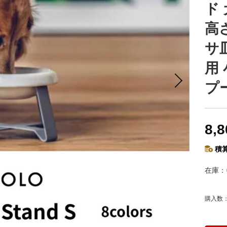
ド 
高
サ
用
プ
8,
積算
在庫
購入数