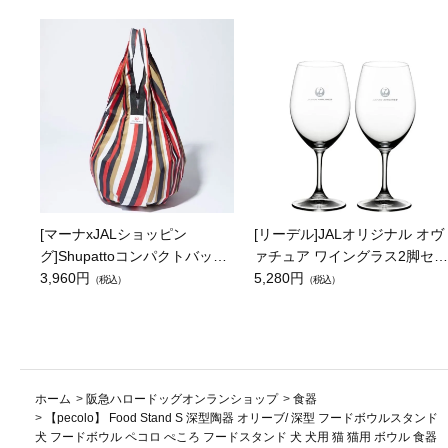
[マーナxJALショッピン
[リーデル]JALオリジナル オヴ
グ]Shupattoコンパクトバッグ
ァチュア ワイングラス2脚セッ
Drop JAL客室乗務員（LC）ス
3,960円
ト（レッドワイン）
5,280円
（税込）
（税込）
カーフ柄
ホーム
>
阪急ハロードッグオンランショップ
>
食器
>
【pecolo】 Food Stand S 深型陶器 オリーブ/ 深型 フードボウルスタンド
犬 フードボウル ペコロ ぺころ フードスタンド 犬 犬用 猫 猫用 ボウル 食器