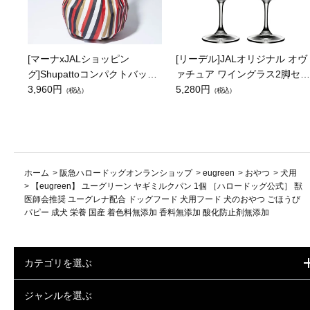
[マーナxJALショッピン
[リーデル]JALオリジナル オヴ
グ]Shupattoコンパクトバッグ
ァチュア ワイングラス2脚セッ
Drop JAL客室乗務員（LC）ス
3,960円
ト（レッドワイン）
5,280円
（税込）
（税込）
カーフ柄
ホーム
>
阪急ハロードッグオンランショップ
>
eugreen
>
おやつ
>
犬用
>
【eugreen】 ユーグリーン ヤギミルクパン 1個 ［ハロードッグ公式］ 獣
医師会推奨 ユーグレナ配合 ドッグフード 犬用フード 犬のおやつ ごほうび
パピー 成犬 栄養 国産 着色料無添加 香料無添加 酸化防止剤無添加
カテゴリを選ぶ
ジャンルを選ぶ