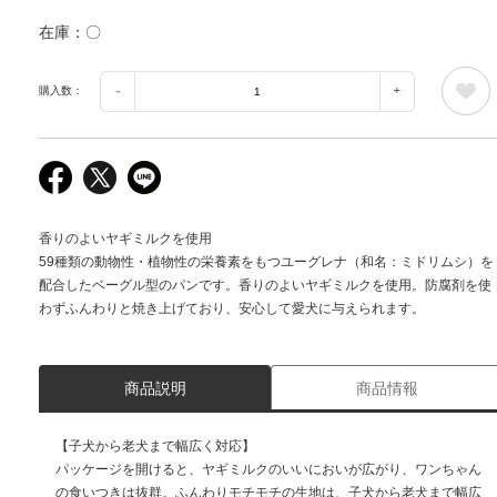
在庫
〇
購入数：
香りのよいヤギミルクを使用
59種類の動物性・植物性の栄養素をもつユーグレナ（和名：ミドリムシ）を
配合したベーグル型のパンです。香りのよいヤギミルクを使用。防腐剤を使
わずふんわりと焼き上げており、安心して愛犬に与えられます。
商品説明
商品情報
【子犬から老犬まで幅広く対応】
パッケージを開けると、ヤギミルクのいいにおいが広がり、ワンちゃん
の食いつきは抜群。ふんわりモチモチの生地は、子犬から老犬まで幅広