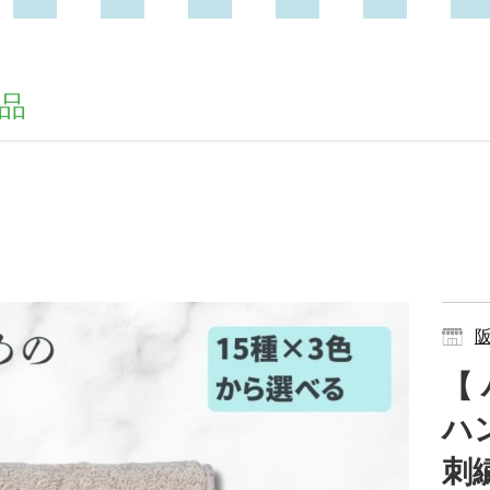
品
【
ハ
刺