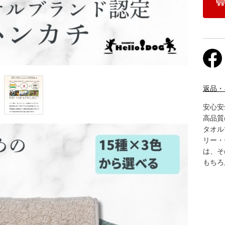
返品・
安心安
高品質
タオル
リー・
は、そ
もちろ