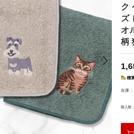
ク
ズ
オ
柄
1,
積算
在庫
購入数