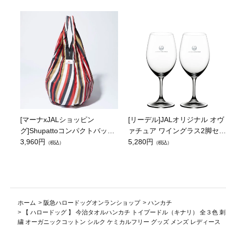
[マーナxJALショッピン
[リーデル]JALオリジナル オヴ
グ]Shupattoコンパクトバッグ
ァチュア ワイングラス2脚セッ
Drop JAL客室乗務員（LC）ス
3,960円
ト（レッドワイン）
5,280円
（税込）
（税込）
カーフ柄
ホーム
>
阪急ハロードッグオンランショップ
>
ハンカチ
>
【 ハロードッグ 】 今治タオルハンカチ トイプードル（キナリ） 全３色 刺
繍 オーガニックコットン シルク ケミカルフリー グッズ メンズ レディース