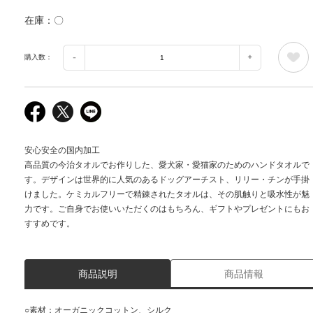
在庫
〇
購入数：
安心安全の国内加工
高品質の今治タオルでお作りした、愛犬家・愛猫家のためのハンドタオルで
す。デザインは世界的に人気のあるドッグアーチスト、リリー・チンが手掛
けました。ケミカルフリーで精錬されたタオルは、その肌触りと吸水性が魅
力です。ご自身でお使いいただくのはもちろん、ギフトやプレゼントにもお
すすめです。
商品説明
商品情報
○素材：オーガニックコットン、シルク