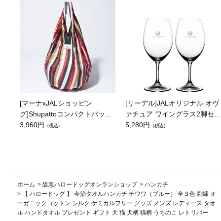
[マーナxJALショッピン
[リーデル]JALオリジナル オヴ
グ]Shupattoコンパクトバッグ
ァチュア ワイングラス2脚セッ
Drop JAL客室乗務員（LC）ス
3,960円
ト（レッドワイン）
5,280円
（税込）
（税込）
カーフ柄
ホーム
>
阪急ハロードッグオンランショップ
>
ハンカチ
>
【 ハロードッグ 】 今治タオルハンカチ チワワ（ブルー） 全３色 刺繍 オ
ーガニックコットン シルク ケミカルフリー グッズ メンズ レディース タオ
ル ハンドタオル プレゼント ギフト 犬 猫 犬柄 猫柄 うちのこ レトリバー