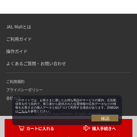
JAL Mallとは
ご利用ガイド
操作ガイド
よくあるご質問・お問い合わせ
ご利用規約
プライバシーポリシー
会社概要
このサイトでは、お客さまに適したお得な商品やサービスの案内、広告配
信等を行う目的で、第三者から提供された位置情報や広告データなどの情
報をお客さまの個人データと結びつけて利用する場合があります。詳細Q&A
は
こちら
を参照ください。
Copyright©Japan Airlines. All rights reserved.
確認
購入手続きへ