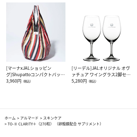
[マーナxJALショッピン
[リーデル]JALオリジナル オヴ
グ]Shupattoコンパクトバッグ
ァチュア ワイングラス2脚セッ
Drop JAL客室乗務員（LC）ス
3,960円
ト（レッドワイン）
5,280円
（税込）
（税込）
カーフ柄
ホーム
>
アルマード
>
スキンケア
>
TO-Ⅱ CLARITY＋（270粒） （卵殻膜配合 サプリメント）