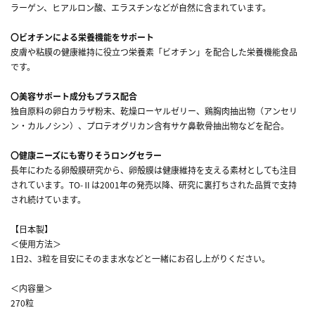
ラーゲン、ヒアルロン酸、エラスチンなどが自然に含まれています。
〇ビオチンによる栄養機能をサポート
皮膚や粘膜の健康維持に役立つ栄養素「ビオチン」を配合した栄養機能食品
です。
〇美容サポート成分もプラス配合
独自原料の卵白カラザ粉末、乾燥ローヤルゼリー、鶏胸肉抽出物（アンセリ
ン・カルノシン）、プロテオグリカン含有サケ鼻軟骨抽出物などを配合。
〇健康ニーズにも寄りそうロングセラー
長年にわたる卵殻膜研究から、卵殻膜は健康維持を支える素材としても注目
されています。TO-Ⅱは2001年の発売以降、研究に裏打ちされた品質で支持
され続けています。
【日本製】
＜使用方法＞
1日2、3粒を目安にそのまま水などと一緒にお召し上がりください。
＜内容量＞
270粒