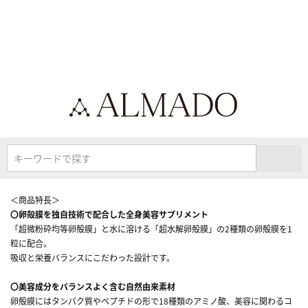
キーワードで探す
＜商品特長＞
〇卵殻膜を独自技術で配合した全身美容サプリメント
「超微粉砕均等卵殻膜」と水に溶ける「超水解卵殻膜」の2種類の卵殻膜を1
粒に配合。
吸収と栄養バランスにこだわった設計です。
〇美容成分をバランスよく含む自然由来素材
卵殻膜にはタンパク質やペプチドの形で18種類のアミノ酸、美容に関わるコ