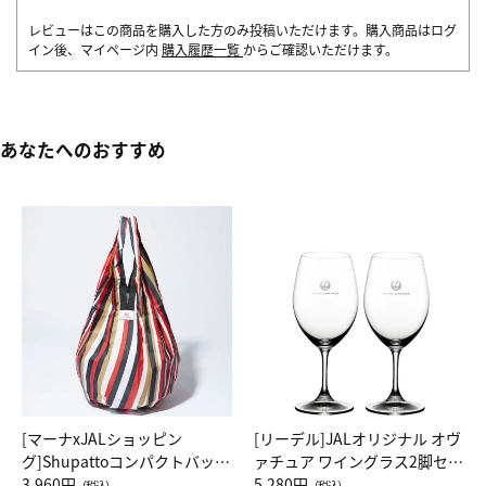
レビューはこの商品を購入した方のみ投稿いただけます。購入商品はログ
イン後、マイページ内
購入履歴一覧
からご確認いただけます。
あなたへのおすすめ
[マーナxJALショッピン
[リーデル]JALオリジナル オヴ
グ]Shupattoコンパクトバッグ
ァチュア ワイングラス2脚セッ
Drop JAL客室乗務員（LC）ス
3,960円
ト（レッドワイン）
5,280円
（税込）
（税込）