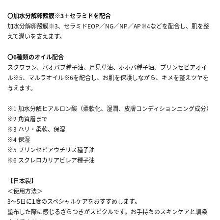
〇加水分解卵殻膜※3＋セラミドを配合
加水分解卵殻膜※3、セラミドEOP／NG／NP／AP※4などを配合し、肌を整
えて潤いを支えます。
〇6種類のオイル配合
スクワラン、バオバブ種子油、月見草油、ホホバ種子油、プリンセピアオイ
ル※5、マルラオイル※6を配合し、お肌を保護しながら、キメを整えツヤを
与えます。
※1 加水分解ヒアルロン酸（柔軟化、湿潤、皮膚コンディションニング成分）
※2 角質層まで
※3 ハリ・柔軟、保湿
※4 保湿
※5 プリンセピアウチリス種子油
※6 スクレロカリアビレア種子油
【日本製】
＜使用方法＞
3～5日に1度のスペシャルケアをおすすめします。
塗布した際に感じるざらつきがスピクルです。お手持ちのスキンケアと馴染