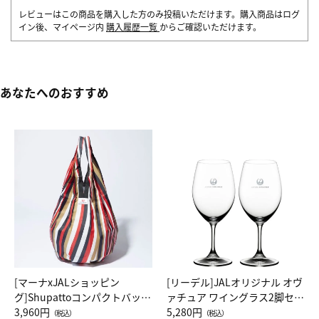
レビューはこの商品を購入した方のみ投稿いただけます。購入商品はログ
イン後、マイページ内
購入履歴一覧
からご確認いただけます。
あなたへのおすすめ
[マーナxJALショッピン
[リーデル]JALオリジナル オヴ
グ]Shupattoコンパクトバッグ
ァチュア ワイングラス2脚セッ
Drop JAL客室乗務員（LC）ス
3,960円
ト（レッドワイン）
5,280円
（税込）
（税込）