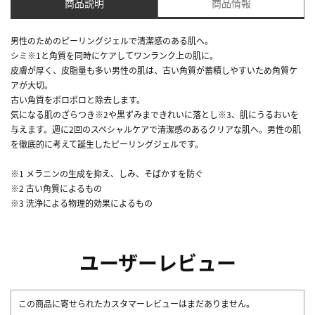
商品説明
商品情報
男性のためのピーリングジェルで清潔感のある肌へ。
シミ
※1
と角質を同時にケアしてワンランク上の肌に。
皮膚が厚く、皮脂量も多い男性の肌は、古い角質が蓄積しやすいため角質ケ
アが大切。
古い角質をポロポロと除去します。
気になる肌のざらつき
※2
や黒ずみまできれいに落とし
※3
、肌にうるおいを
与えます。週に2回のスペシャルケアで清潔感のあるクリアな肌へ。男性の肌
を徹底的に考えて誕生したピーリングジェルです。
※1 メラニンの生成を抑え、しみ、そばかすを防ぐ
※2 古い角質によるもの
※3 洗浄による物理的効果によるもの
ユーザーレビュー
この商品に寄せられたカスタマーレビューはまだありません。