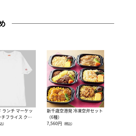
め
JAL特製
レー 200
10,800円
（
ド ランチ マーケッ
新千歳空港発 冷凍空弁セット
ッチフライス クル
（6種）
注半袖Ｔシャツ
7,560円
込）
（税込）