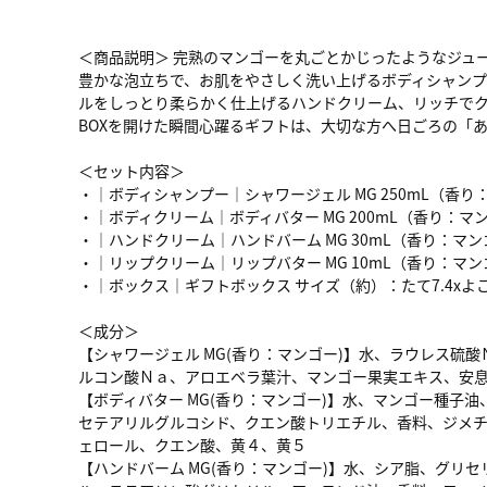
＜商品説明＞ 完熟のマンゴーを丸ごとかじったようなジュ
豊かな泡立ちで、お肌をやさしく洗い上げるボディシャン
ルをしっとり柔らかく仕上げるハンドクリーム、リッチでク
BOXを開けた瞬間心躍るギフトは、大切な方へ日ごろの「
＜セット内容＞
・│ボディシャンプー│シャワージェル MG 250mL（香り
・│ボディクリーム│ボディバター MG 200mL（香り：マ
・│ハンドクリーム│ハンドバーム MG 30mL（香り：マ
・│リップクリーム│リップバター MG 10mL（香り：マ
・│ボックス│ギフトボックス サイズ（約）：たて7.4xよこ23.
＜成分＞
【シャワージェル MG(香り：マンゴー)】水、ラウレス
ルコン酸Ｎａ、アロエベラ葉汁、マンゴー果実エキス、安
【ボディバター MG(香り：マンゴー)】水、マンゴー種
セテアリルグルコシド、クエン酸トリエチル、香料、ジメ
ェロール、クエン酸、黄４、黄５
【ハンドバーム MG(香り：マンゴー)】水、シア脂、グ