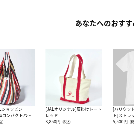
あなたへのおすす
ALショッピン
[JALオリジナル]肩掛けトート
[ハリウッ
attoコンパクトバッ
レッド
ト]ストレ
JAL客室乗務員
3,850円
ーネック別
5,500円
込）
（税込）
（税
カーフ柄