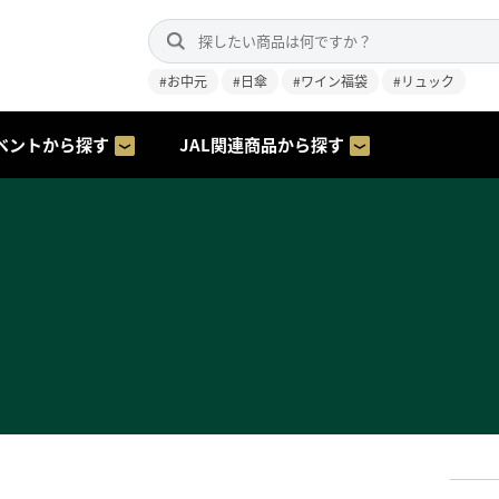
#お中元
#日傘
#ワイン福袋
#リュック
ベントから探す
JAL関連商品から探す