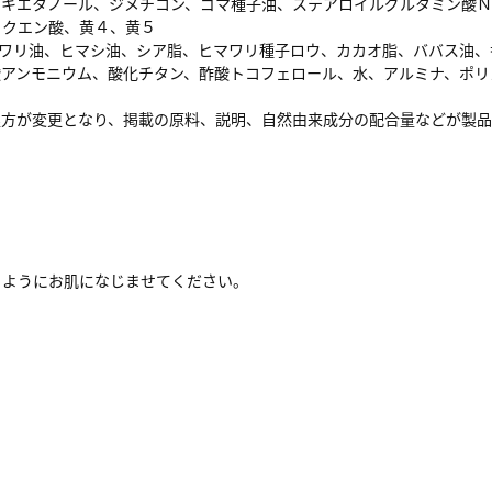
ノキエタノール、ジメチコン、ゴマ種子油、ステアロイルグルタミン酸
、クエン酸、黄４、黄５
マワリ油、ヒマシ油、シア脂、ヒマワリ種子ロウ、カカオ脂、ババス油
酸アンモニウム、酸化チタン、酢酸トコフェロール、水、アルミナ、ポリ
処方が変更となり、掲載の原料、説明、自然由来成分の配合量などが製
。
るようにお肌になじませてください。