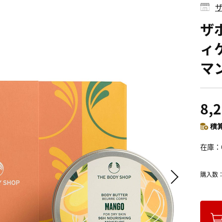
ザ
ザボ
ィ
マ
8,
積算
在庫
購入数