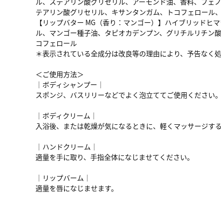
ル、ステアリン酸グリセリル、アーモンド油、香料、フェ
テアリン酸グリセリル、キサンタンガム、トコフェロール
【リップバター MG（香り：マンゴー）】ハイブリッドヒ
ル、マンゴー種子油、タピオカデンプン、グリチルリチン
コフェロール
＊表示されている全成分は改良等の理由により、予告なく
＜ご使用方法＞
│ボディシャンプー│
スポンジ、バスリリーなどでよく泡立ててご使用ください
│ボディクリーム│
入浴後、または乾燥が気になるときに、軽くマッサージす
│ハンドクリーム│
適量を手に取り、手指全体になじませてください。
│リップバーム│
適量を唇になじませます。