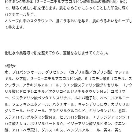
ビタミンC誘導体（３－O－エチルアスコルビン酸※製品の抗酸化剤）配合
で、明るく美しい肌を保ちます。肌をなめらかにふっくらとした印象に導く
バクチオール配合。
オリーブ由来のスクラワンで、肌にうるおいを与え、肌のうるおいをキープし
て整えます。
化粧水や美容液で肌を整えてから、適量をなじませてください。
<成分>
水、プロパンジオール、グリセリン、（カプリル酸／カプリン酸）ヤシアル
キル、シア脂、３－O－エチルアスコルビン酸、ミリスチン酸ミリスチル、ス
クワラン、アラキジルアルコール、クエン酸ステアリン酸グリセリル、（アク
リル酸ヒドロキシエチル／アクリロイルジメチルタウリンＮａ）コポリマ
ー、ジステアリン酸ペンタエリスリチル、ホホバ種子油、ベヘニルアルコー
ル、フェノキシエタノール、バクチオール、キャンデリラロウ、カプリリル
グリコール、セタノール、アラキジルグルコシド、キサンタンガム、香料、
ステアロイルグルタミン酸Ｎａ、ヒアルロン酸Ｎａ、エチレンジアミンジコ
ハク酸３Ｎａ、ポリソルベート６０、イソテアリン酸ソルビタン、クエン
酸、アロエベラ葉汁、ダルスエキス、ベンジルアルコール、黄４、黄５