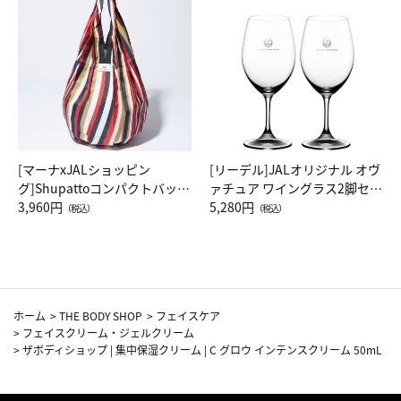
[マーナxJALショッピン
[リーデル]JALオリジナル オヴ
グ]Shupattoコンパクトバッグ
ァチュア ワイングラス2脚セッ
Drop JAL客室乗務員（LC）ス
3,960円
ト（レッドワイン）
5,280円
（税込）
（税込）
カーフ柄
ホーム
>
THE BODY SHOP
>
フェイスケア
>
フェイスクリーム・ジェルクリーム
>
ザボディショップ | 集中保湿クリーム | C グロウ インテンスクリーム 50mL